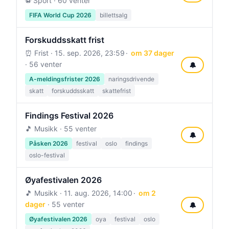
⚽ Sport · 60 venter
FIFA World Cup 2026
billettsalg
Forskuddsskatt frist
⏰ Frist ·
15. sep. 2026, 23:59
om 37 dager
· 56 venter
🔔
A-meldingsfrister 2026
naringsdrivende
skatt
forskuddsskatt
skattefrist
Findings Festival 2026
🎵 Musikk · 55 venter
🔔
Påsken 2026
festival
oslo
findings
oslo-festival
Øyafestivalen 2026
🎵 Musikk ·
11. aug. 2026, 14:00
om 2
dager
· 55 venter
🔔
Øyafestivalen 2026
oya
festival
oslo