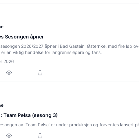
me
ics Sesongen åpner
 sesongen 2026/2027 åpner i Bad Gastein, Østerrike, med fire løp ov
te er en viktig hendelse for langrennsløpere og fans.
er 2026
me
: Team Pølsa (sesong 3)
sesongen av 'Team Pølsa' er under produksjon og forventes lansert 