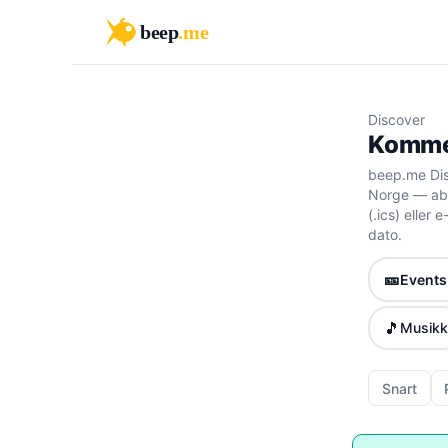
beep
.me
Discover
Kommen
beep.me Dis
Norge — abo
(.ics) eller
dato.
🎫
Events 
🎵
Musikk
Snart