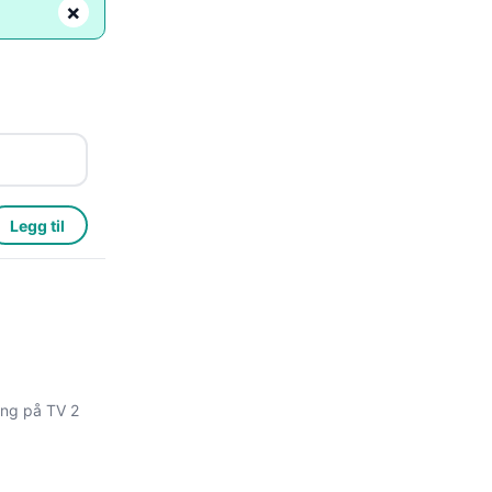
×
Legg til
ong på TV 2