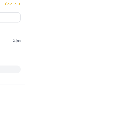
Se alle →
2. jun