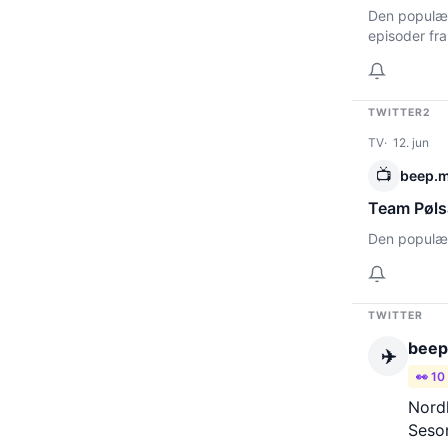
Den populære
episoder fra
TWITTER2
TV
12. jun
📺
beep.
Team Pøls
Den populær
TWITTER
beep
✈️
👀 10
Nordl
Seson