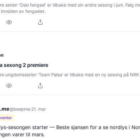
 serien 'Oslo fengsel' er tilbake med sin andre sesong i juni. Følg m
 innsiden av fengselet.
me
a sesong 2 premiere
e ungdomsserien 'Team Pølsa' er tilbake med en ny sesong på NRK 
.me
@beepme
21. mar
·
 venter
ys-sesongen starter — Beste sjansen for a se nordlys i No
gen varer til mars.