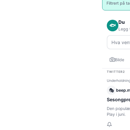
Filtrert på t
Du
🐟
Legg t
Bilde
TWITTER2
Underholdnin
🎭
beep.
Sesongpre
Den populær
Play i juni.