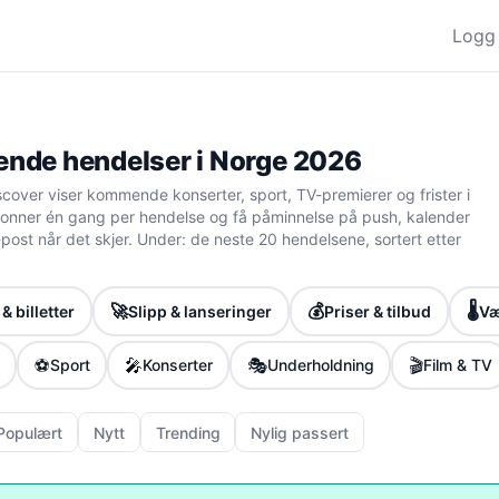
Logg 
de hendelser i Norge 2026
cover viser kommende konserter, sport, TV-premierer og frister i
nner én gang per hendelse og få påminnelse på push, kalender
 e-post når det skjer. Under: de neste 20 hendelsene, sortert etter
🚀
💰
🌡️
& billetter
Slipp & lanseringer
Priser & tilbud
Væ
⚽
🎤
🎭
🎬
Sport
Konserter
Underholdning
Film & TV
Populært
Nytt
Trending
Nylig passert