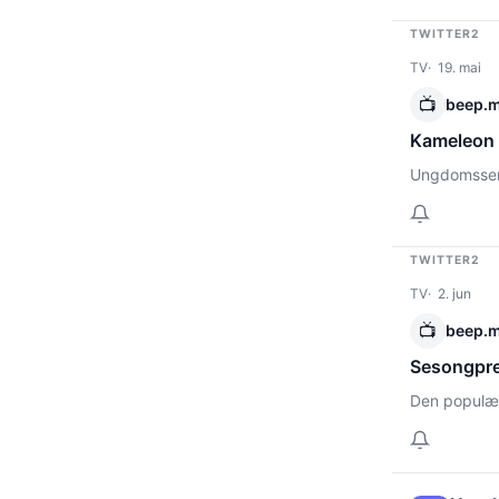
TWITTER2
TV
19. mai
📺
beep.
Kameleon 
Ungdomsseri
TWITTER2
TV
2. jun
📺
beep.
Sesongpre
Den populær