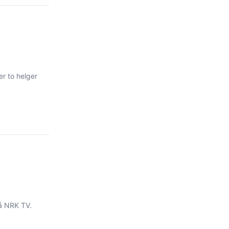
er to helger
på NRK TV.