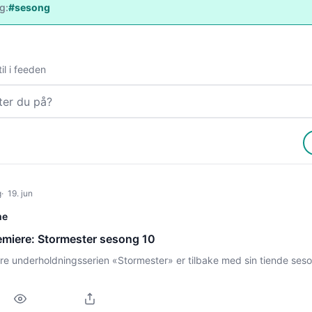
ag:
#sesong
il i feeden
g
19. jun
me
miere: Stormester sesong 10
e underholdningsserien «Stormester» er tilbake med sin tiende ses