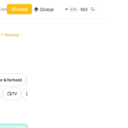
inn
Bli med
EN
·
NO
📍 Norway
🎉
⏰
r & forhold
Høytider & markeringer
Frister & viktige 
📺
💻
🎮
🏷️
🚀
TV
Tech
Gaming
Tilbud
Lanseringe