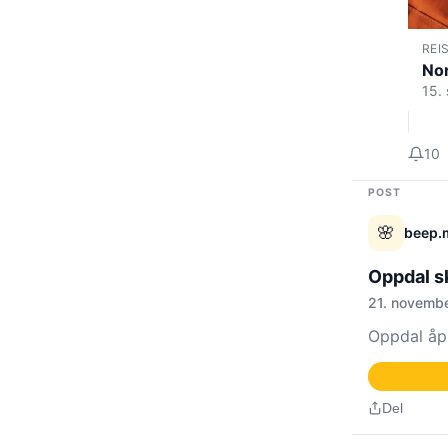
REI
Nor
15.
10
POST
🌸
beep.
Oppdal s
21. novemb
Oppdal åpn
Del