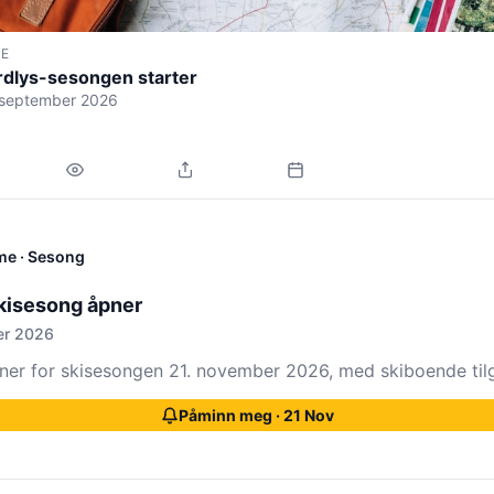
SE
dlys-sesongen starter
 september 2026
me
· Sesong
kisesong åpner
er 2026
er for skisesongen 21. november 2026, med skiboende tilg
Påminn meg · 21 Nov