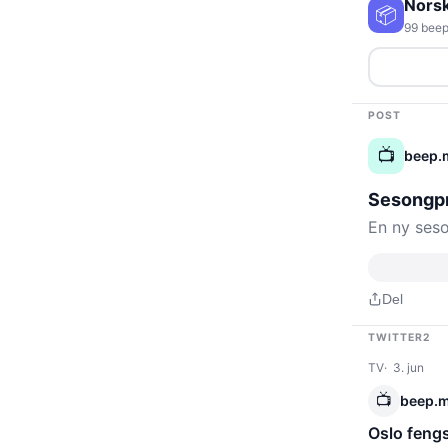
Nors
📦
99 beep
POST
📺
beep.
Sesongpr
En ny seso
Del
TWITTER2
TV
3. jun
📺
beep.
Oslo fengs