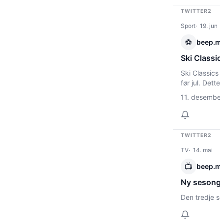
TWITTER2
Sport
19. jun
⚽
beep.
Ski Class
Ski Classics
før jul. Det
11. desemb
TWITTER2
TV
14. mai
📺
beep.
Ny sesong
Den tredje 