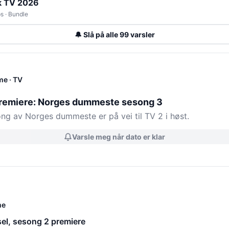
k TV 2026
s · Bundle
🔔 Slå på alle 99 varsler
me
· TV
emiere: Norges dummeste sesong 3
ng av Norges dummeste er på vei til TV 2 i høst.
Varsle meg når dato er klar
me
el, sesong 2 premiere