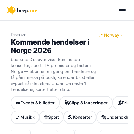
beep
.me
Discover
📍 Norway
Kommende hendelser i
Norge 2026
beep.me Discover viser kommende
konserter, sport, TV-premierer og frister i
Norge — abonner én gang per hendelse og
få påminnelse på push, kalender (.ics) eller
e-post når det skjer. Under: de neste 1
hendelsene, sortert etter dato.
🎫
🚀
💰
Events & billetter
Slipp & lanseringer
Priser
🎵
⚽
🎤
🎭
Musikk
Sport
Konserter
Underholdnin