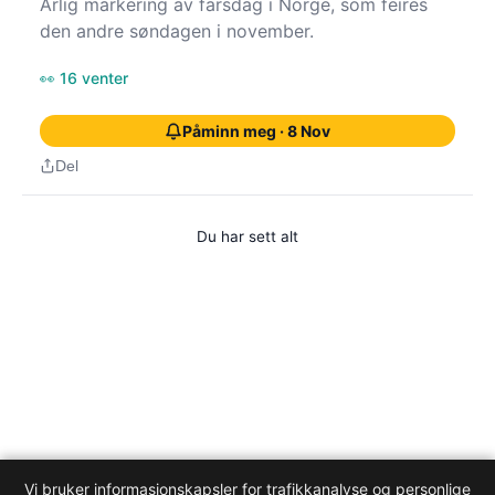
Årlig markering av farsdag i Norge, som feires
den andre søndagen i november.
👀 16 venter
Påminn meg · 8 Nov
Del
Du har sett alt
Vi bruker informasjonskapsler for trafikkanalyse og personlige