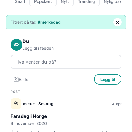
Snart
Populært
Nytt
Trending
Nylig passert
×
Filtrert på tag:
#merkedag
Du
🐟
Legg til i feeden
Bilde
Legg til
POST
🌸
beeper
· Sesong
14. apr
Farsdag i Norge
8. november 2026