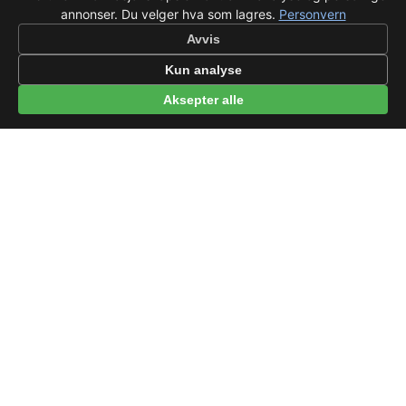
annonser. Du velger hva som lagres.
Personvern
Avvis
Kun analyse
Aksepter alle
© 2026 beep.me
Om oss
·
Nyheter
·
For bedrifter
·
Terms
·
Privacy
·
·
Wikidata
·
OMDb
Data from TMDB, Wikidata & OMDb. Not endorsed or certified by these
services.