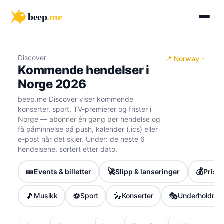
beep
.me
Discover
📍 Norway
Kommende hendelser i
Norge 2026
beep.me Discover viser kommende
konserter, sport, TV-premierer og frister i
Norge — abonner én gang per hendelse og
få påminnelse på push, kalender (.ics) eller
e-post når det skjer. Under: de neste 6
hendelsene, sortert etter dato.
🎫
🚀
💰
Events & billetter
Slipp & lanseringer
Priser
🎵
⚽
🎤
🎭
Musikk
Sport
Konserter
Underholdnin