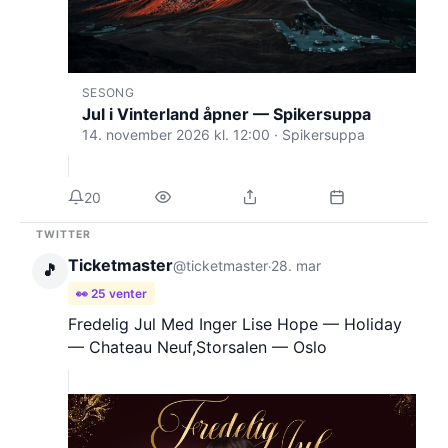
SESONG
Jul i Vinterland åpner — Spikersuppa
14. november 2026 kl. 12:00 · Spikersuppa
20
TWITTER
Ticketmaster
@ticketmaster
28. mar
·
🎵
👀 25 venter
Fredelig Jul Med Inger Lise Hope — Holiday
— Chateau Neuf,Storsalen — Oslo