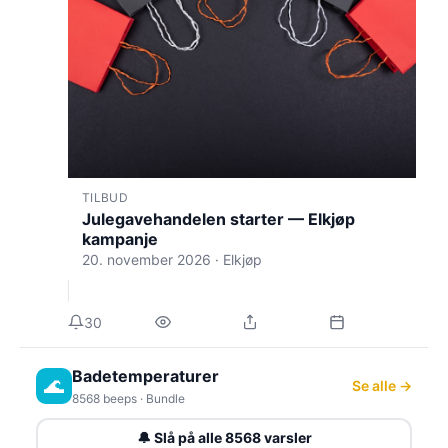
TILBUD
Julegavehandelen starter — Elkjøp
kampanje
20. november 2026 · Elkjøp
30
Badetemperaturer
🌊
Se alle →
8568 beeps · Bundle
🔔 Slå på alle 8568 varsler