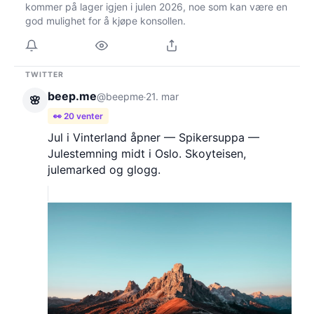
kommer på lager igjen i julen 2026, noe som kan være en
god mulighet for å kjøpe konsollen.
TWITTER
beep.me
@beepme
21. mar
·
🌸
👀 20 venter
Jul i Vinterland åpner — Spikersuppa —
Julestemning midt i Oslo. Skoyteisen,
julemarked og glogg.