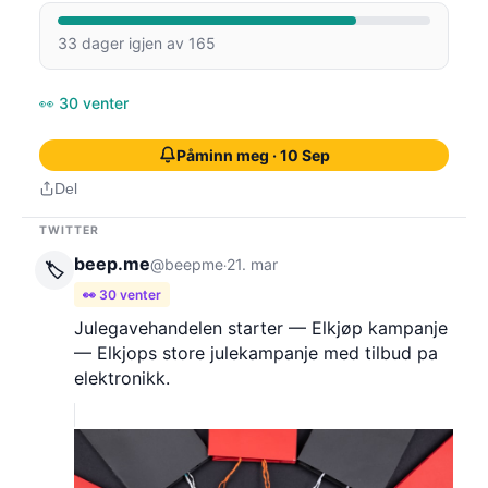
33 dager igjen av 165
👀 30 venter
Påminn meg · 10 Sep
Del
TWITTER
beep.me
@beepme
21. mar
·
🏷️
👀 30 venter
Julegavehandelen starter — Elkjøp kampanje
— Elkjops store julekampanje med tilbud pa
elektronikk.