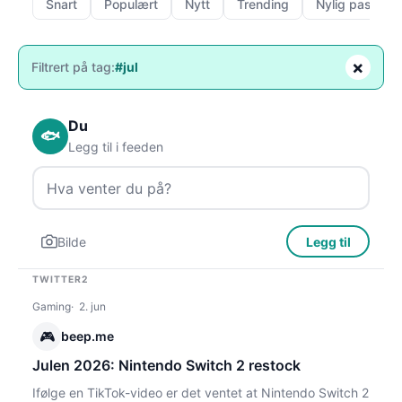
Snart
Populært
Nytt
Trending
Nylig passert
×
Filtrert på tag:
#jul
Du
🐟
Legg til i feeden
Bilde
Legg til
TWITTER2
Gaming
2. jun
🎮
beep.me
Julen 2026: Nintendo Switch 2 restock
Ifølge en TikTok-video er det ventet at Nintendo Switch 2