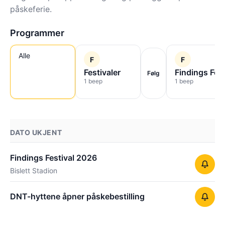
påskeferie.
Programmer
Alle
F
F
Festivaler
Findings Fes
Følg
1 beep
1 beep
DATO UKJENT
Findings Festival 2026
Bislett Stadion
DNT-hyttene åpner påskebestilling