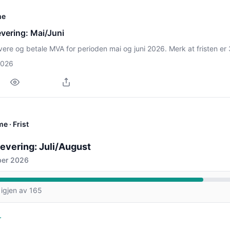
me
vering: Mai/Juni
levere og betale MVA for perioden mai og juni 2026. Merk at fristen er 
2026
me
· Frist
evering: Juli/August
ber 2026
igjen av 165
r