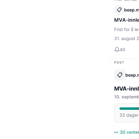
📋
beep.
MVA-innle
Frist for å 
31. august 
40
POST
📋
beep.
MVA-innl
10. septem
33 dager 
👀 30 vente