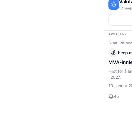
Valut
💱
12 beep
TWITTER2
Skatt
28. mar
💰
beep.
MVA-innle
Frist for å 
i 2027.
10. januar 
45