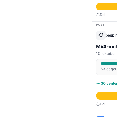
Del
POST
📋
beep.
MVA-innl
10. oktober
63 dager 
👀 30 vente
Del