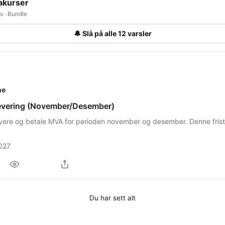
akurser
s · Bundle
🔔 Slå på alle 12 varsler
me
vering (November/Desember)
levere og betale MVA for perioden november og desember. Denne friste
2027
Du har sett alt