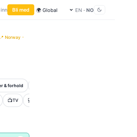
inn
Bli med
EN
·
NO
📍 Norway
🎉
⏰
r & forhold
Høytider & markeringer
Frister & viktige 
📺
💻
🎮
🏷️
🚀
TV
Tech
Gaming
Tilbud
Lanseringe