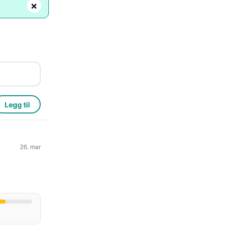
×
Legg til
26. mar