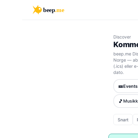
beep
.me
Discover
Kommen
beep.me Dis
Norge — abo
(.ics) eller
dato.
🎫
Events 
🎵
Musikk
Snart