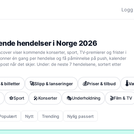
Logg 
de hendelser i Norge 2026
cover viser kommende konserter, sport, TV-premierer og frister i
nner én gang per hendelse og få påminnelse på push, kalender
 e-post når det skjer. Under: de neste 7 hendelsene, sortert etter
🚀
💰
🌡️
& billetter
Slipp & lanseringer
Priser & tilbud
Væ
⚽
🎤
🎭
🎬
Sport
Konserter
Underholdning
Film & TV
Populært
Nytt
Trending
Nylig passert