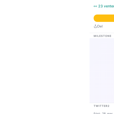
👀 23 vente
Del
MILESTONE
TWITTER2
Frist
28. mar