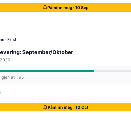
Påminn meg · 10 Sep
me
· Frist
evering: September/Oktober
 2026
igjen av 195
r
Påminn meg · 10 Oct