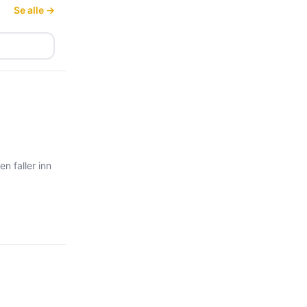
Se alle →
n faller inn