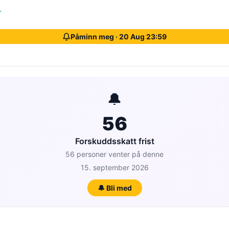
r
Påminn meg · 20 Aug 23:59
🔔
56
Forskuddsskatt frist
56 personer venter på denne
15. september 2026
🔔 Bli med