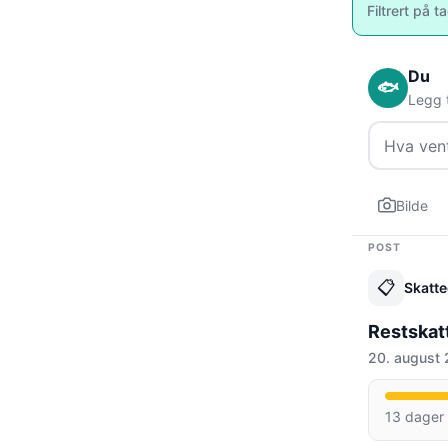
Filtrert på t
Du
🐟
Legg t
Bilde
POST
📋
Skatte
Restskatt
20. august 
13 dager 