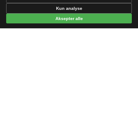
Kun analyse
Aksepter alle
© 2026 beep.me
Om oss
·
Nyheter
·
For bedrifter
·
Terms
·
Privacy
·
·
Wikidata
·
OMDb
Data from TMDB, Wikidata & OMDb. Not endorsed or certified by these
services.
Part of EPAK Vibes
·
Contact
Personvern
|
beep.me — reminders gone social