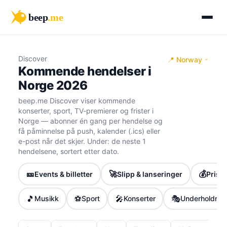
beep
.me
Discover
📍 Norway
Kommende hendelser i
Norge 2026
beep.me Discover viser kommende
konserter, sport, TV-premierer og frister i
Norge — abonner én gang per hendelse og
få påminnelse på push, kalender (.ics) eller
e-post når det skjer. Under: de neste 1
hendelsene, sortert etter dato.
🎫
🚀
💰
Events & billetter
Slipp & lanseringer
Priser
🎵
⚽
🎤
🎭
Musikk
Sport
Konserter
Underholdnin