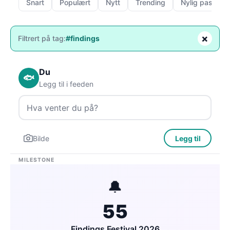
Snart
Populært
Nytt
Trending
Nylig passert
×
Filtrert på tag:
#findings
Du
🐟
Legg til i feeden
Bilde
Legg til
MILESTONE
🔔
55
Findings Festival 2026