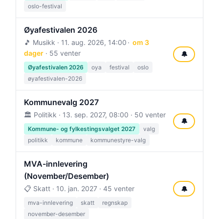
oslo-festival
Øyafestivalen 2026
🎵 Musikk ·
11. aug. 2026, 14:00
om 3
dager
· 55 venter
🔔
Øyafestivalen 2026
oya
festival
oslo
øyafestivalen-2026
Kommunevalg 2027
🏛️ Politikk ·
13. sep. 2027, 08:00
· 50 venter
🔔
Kommune- og fylkestingsvalget 2027
valg
politikk
kommune
kommunestyre-valg
MVA-innlevering
(November/Desember)
📋 Skatt ·
10. jan. 2027
· 45 venter
🔔
mva-innlevering
skatt
regnskap
november-desember