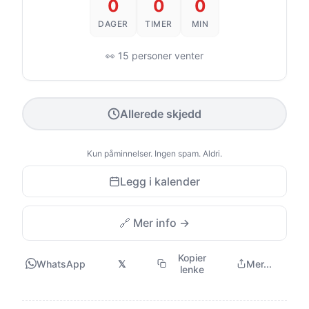
0
0
0
DAGER
TIMER
MIN
👀 15 personer venter
Allerede skjedd
Kun påminnelser. Ingen spam. Aldri.
Legg i kalender
🔗 Mer info →
Kopier
WhatsApp
𝕏
Mer...
lenke