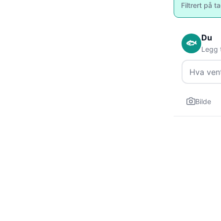
Filtrert på t
Du
🐟
Legg t
Bilde