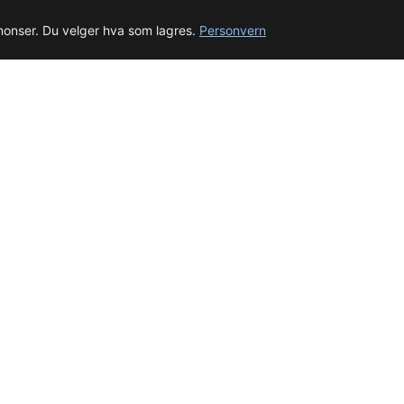
nnonser. Du velger hva som lagres.
Personvern
© 2026 beep.me
Om oss
·
Nyheter
·
For bedrifter
·
Terms
·
Privacy
·
·
Wikidata
·
OMDb
Data from TMDB, Wikidata & OMDb. Not endorsed or certified by these services.
Part of EPAK Vibes
·
Contact
Personvern
|
beep.me — reminders gone social