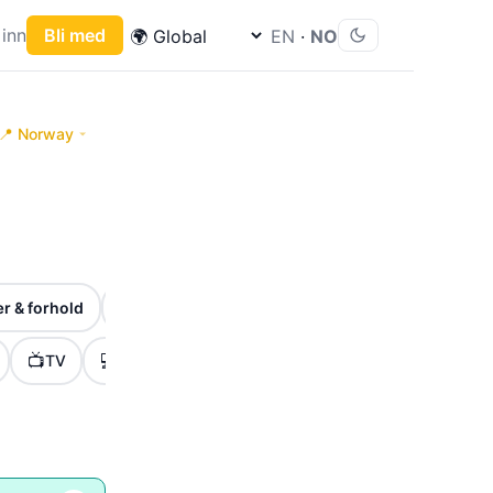
inn
Bli med
EN
·
NO
📍 Norway
🎉
⏰
r & forhold
Høytider & markeringer
Frister & viktige 
📺
💻
🎮
🏷️
🚀
TV
Tech
Gaming
Tilbud
Lanseringe