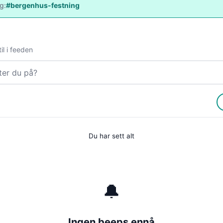
ag:
#bergenhus-festning
il i feeden
Du har sett alt
🔔
Ingen beeps ennå