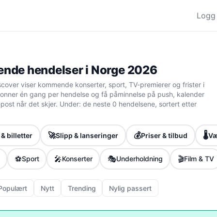
Logg 
de hendelser i Norge 2026
cover viser kommende konserter, sport, TV-premierer og frister i
nner én gang per hendelse og få påminnelse på push, kalender
 e-post når det skjer. Under: de neste 0 hendelsene, sortert etter
🚀
💰
🌡️
& billetter
Slipp & lanseringer
Priser & tilbud
Væ
⚽
🎤
🎭
🎬
Sport
Konserter
Underholdning
Film & TV
Populært
Nytt
Trending
Nylig passert