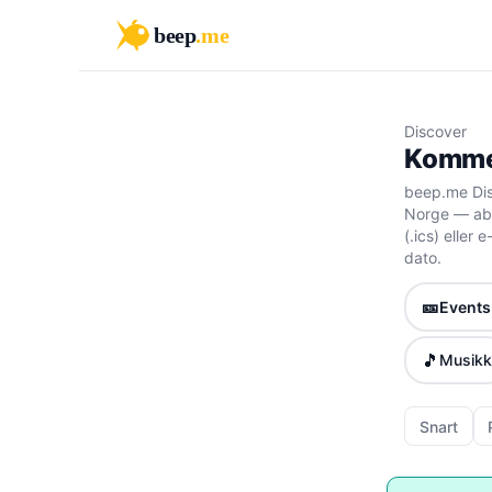
beep
.me
Discover
Kommen
beep.me Dis
Norge — abo
(.ics) eller
dato.
🎫
Events 
🎵
Musikk
Snart