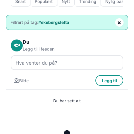
Snart
Populært
Nytt
Trending
Nylig passert
×
Filtrert på tag:
#ekebergsletta
Du
🐟
Legg til i feeden
Bilde
Legg til
Du har sett alt