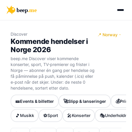
beep
.me
Discover
📍 Norway
Kommende hendelser i
Norge 2026
beep.me Discover viser kommende
konserter, sport, TV-premierer og frister i
Norge — abonner én gang per hendelse og
få påminnelse på push, kalender (.ics) eller
e-post når det skjer. Under: de neste 0
hendelsene, sortert etter dato.
🎫
🚀
💰
Events & billetter
Slipp & lanseringer
Priser
🎵
⚽
🎤
🎭
Musikk
Sport
Konserter
Underholdnin