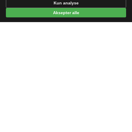
Kun analyse
Aksepter alle
© 2026 beep.me
Om oss
·
Nyheter
·
For bedrifter
·
Terms
·
Privacy
·
·
Wikidata
·
OMDb
Data from TMDB, Wikidata & OMDb. Not endorsed or certified by these
services.
Part of EPAK Vibes
·
Contact
Personvern
|
beep.me — reminders gone social