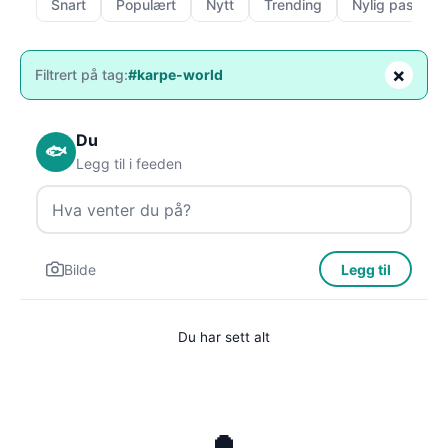
Snart
Populært
Nytt
Trending
Nylig passert
×
Filtrert på tag:
#karpe-world
Du
🐟
Legg til i feeden
Bilde
Legg til
Du har sett alt