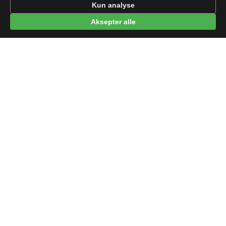
Kun analyse
Aksepter alle
© 2026 beep.me
Om oss
·
Nyheter
·
For bedrifter
·
Terms
·
Privacy
·
·
Wikidata
·
OMDb
Data from TMDB, Wikidata & OMDb. Not endorsed or certified by these
services.
Part of EPAK Vibes
·
Contact
Personvern
|
beep.me — reminders gone social