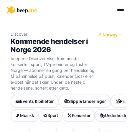
beep
.me
Discover
📍 Norway
Kommende hendelser i
Norge 2026
beep.me Discover viser kommende
konserter, sport, TV-premierer og frister i
Norge — abonner én gang per hendelse og
få påminnelse på push, kalender (.ics) eller
e-post når det skjer. Under: de neste 0
hendelsene, sortert etter dato.
🎫
🚀
💰
Events & billetter
Slipp & lanseringer
Priser
🎵
⚽
🎤
🎭
Musikk
Sport
Konserter
Underholdnin