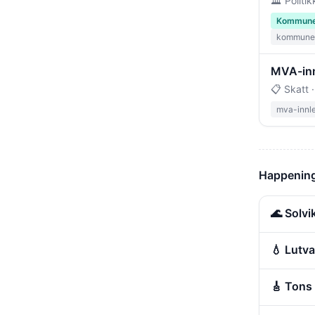
🏛️ Politik
Kommune-
kommunes
MVA-inn
📋 Skatt 
mva-innl
Happening
🌊 Solv
💧 Lutv
🎸 Tons