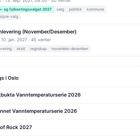
k ·
13. sep. 2027, 08:00
· 50 venter
 og fylkestingsvalget 2027
valg
politikk
kommune
tyre-valg
levering (November/Desember)
·
10. jan. 2027
· 45 venter
evering
skatt
regnskap
november-desember
s i Oslo
ikbukta Vanntemperaturserie 2026
annet Vanntemperaturserie 2026
 of Rock 2027