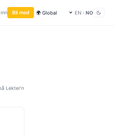
inn
Bli med
EN
·
NO
å Lekter’n