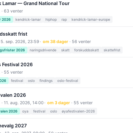
k Lamar — Grand National Tour
 · 63 venter
r 2026
kendrick-lamar
hiphop
rap
kendrick-lamar-europe
sskatt frist
15. sep. 2026, 23:59
om 38 dager
· 56 venter
gsfrister 2026
naringsdrivende
skatt
forskuddsskatt
skattefrist
 Festival 2026
 · 55 venter
2026
festival
oslo
findings
oslo-festival
ivalen 2026
 ·
11. aug. 2026, 14:00
om 3 dager
· 55 venter
valen 2026
oya
festival
oslo
øyafestivalen-2026
evalg 2027