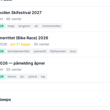
ollen Skifestival 2027
nt · 46 venter
026
hopp
langrenn
ski
holmenkollen
nerrittet (Bike Race) 2026
 2026
om 21 dager
· 30 venter
026
birkebeinerrittet
sykkelritt
lillehammer
rena
2026 — påmelding åpner
nt · 30 venter
026
birken
ski
sykkel
lop
 beeps