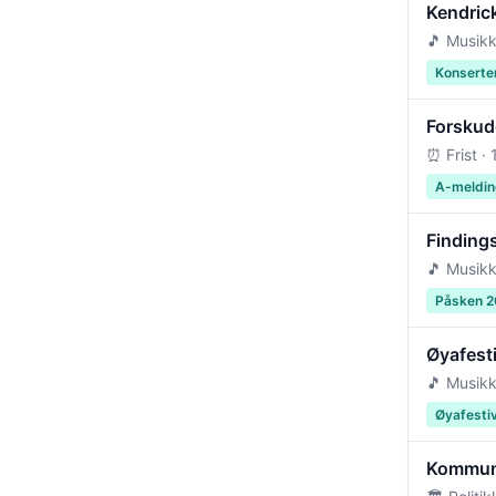
Kendric
🎵 Musikk
Konserte
Forskudd
⏰ Frist ·
A-meldin
Findings
🎵 Musikk
Påsken 
Øyafest
🎵 Musikk
Øyafesti
Kommun