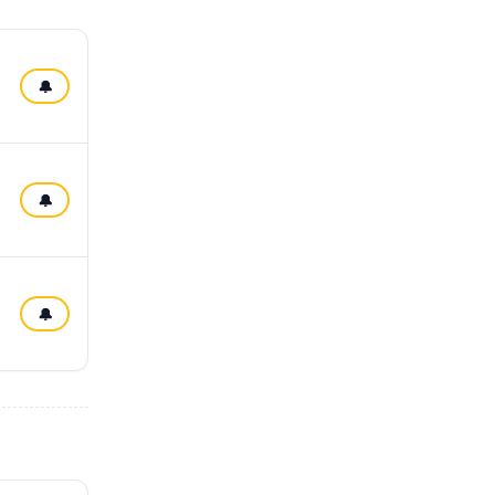
🔔
🔔
🔔