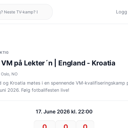
Logg 
IKTIG
l VM på Lekter´n | England - Kroatia
, Oslo, NO
 og Kroatia møtes i en spennende VM-kvalifiseringskamp p
 juni 2026. Følg fotballfesten live!
17. June 2026 kl. 22:00
0
0
0