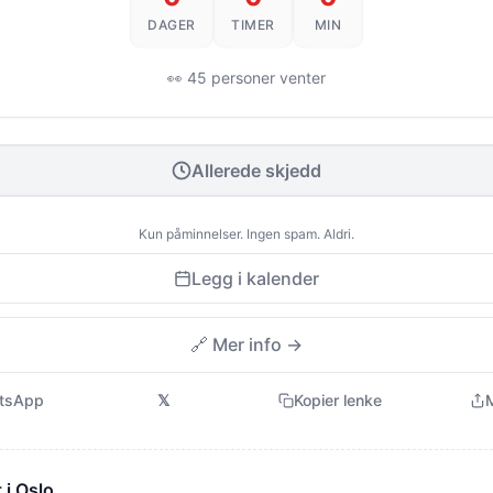
DAGER
TIMER
MIN
👀 45 personer venter
Allerede skjedd
Kun påminnelser. Ingen spam. Aldri.
Legg i kalender
🔗 Mer info →
tsApp
𝕏
Kopier lenke
M
 i Oslo