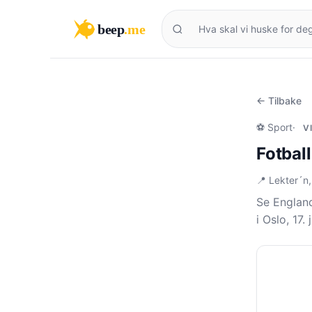
beep
.me
← Tilbake
⚽ Sport
·
V
Fotbal
📍 Lekter´n
Se England
i Oslo, 17.