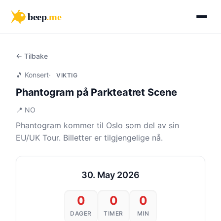
beep
.me
← Tilbake
🎵 Konsert
·
VIKTIG
Phantogram på Parkteatret Scene
📍 NO
Phantogram kommer til Oslo som del av sin
EU/UK Tour. Billetter er tilgjengelige nå.
30. May 2026
0
0
0
DAGER
TIMER
MIN