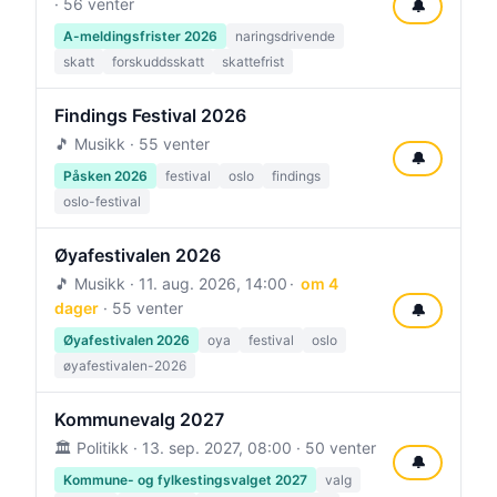
· 56 venter
🔔
A-meldingsfrister 2026
naringsdrivende
skatt
forskuddsskatt
skattefrist
Findings Festival 2026
🎵 Musikk · 55 venter
🔔
Påsken 2026
festival
oslo
findings
oslo-festival
Øyafestivalen 2026
🎵 Musikk ·
11. aug. 2026, 14:00
om 4
dager
· 55 venter
🔔
Øyafestivalen 2026
oya
festival
oslo
øyafestivalen-2026
Kommunevalg 2027
🏛️ Politikk ·
13. sep. 2027, 08:00
· 50 venter
🔔
Kommune- og fylkestingsvalget 2027
valg