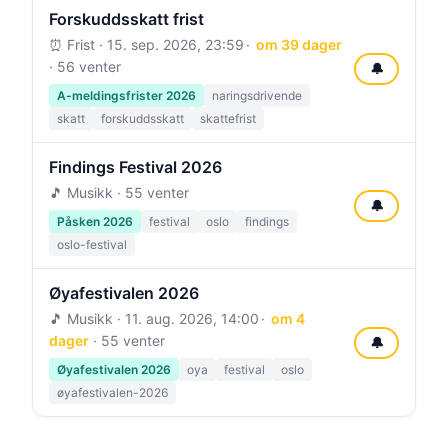
Forskuddsskatt frist
⏰ Frist ·
15. sep. 2026, 23:59
om 39 dager
· 56 venter
🔔
A-meldingsfrister 2026
naringsdrivende
skatt
forskuddsskatt
skattefrist
Findings Festival 2026
🎵 Musikk · 55 venter
🔔
Påsken 2026
festival
oslo
findings
oslo-festival
Øyafestivalen 2026
🎵 Musikk ·
11. aug. 2026, 14:00
om 4
dager
· 55 venter
🔔
Øyafestivalen 2026
oya
festival
oslo
øyafestivalen-2026