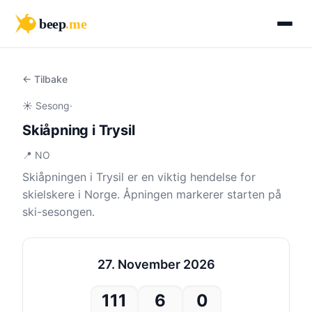
beep
.me
← Tilbake
☀️ Sesong
·
Skiåpning i Trysil
📍 NO
Skiåpningen i Trysil er en viktig hendelse for
skielskere i Norge. Åpningen markerer starten på
ski-sesongen.
27. November 2026
111
6
0