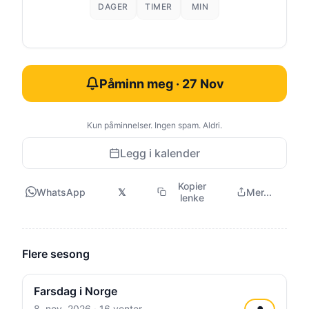
DAGER
TIMER
MIN
Påminn meg · 27 Nov
Kun påminnelser. Ingen spam. Aldri.
Legg i kalender
Kopier
WhatsApp
𝕏
Mer...
lenke
Flere sesong
Farsdag i Norge
8. nov. 2026
· 16 venter