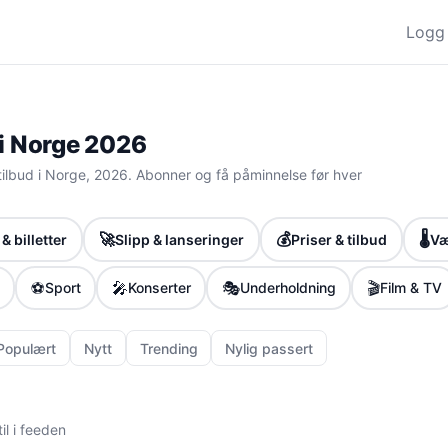
Logg 
 i Norge 2026
lbud i Norge, 2026. Abonner og få påminnelse før hver
🚀
💰
🌡️
& billetter
Slipp & lanseringer
Priser & tilbud
Væ
⚽
🎤
🎭
🎬
Sport
Konserter
Underholdning
Film & TV
Populært
Nytt
Trending
Nylig passert
il i feeden