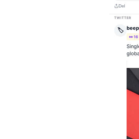
Del
TWITTER
beep
🏷️
👀 16
Singl
globa