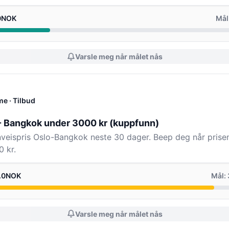
.0NOK
Mål
Varsle meg når målet nås
me
· Tilbud
 - Bangkok under 3000 kr (kuppfunn)
enveispris Oslo-Bangkok neste 30 dager. Beep deg når prisen
 kr.
0.0NOK
Mål:
Varsle meg når målet nås