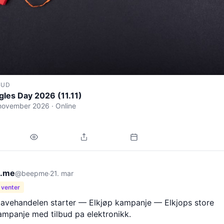
BUD
gles Day 2026 (11.11)
 november 2026 · Online
.me
@beepme
21. mar
·
 venter
gavehandelen starter — Elkjøp kampanje — Elkjops store
ampanje med tilbud pa elektronikk.