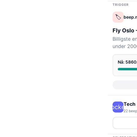
TRIGGER
🏷️
beep.
Fly Oslo
Billigste 
under 2000
Nå: 586
Tech
rocket
22 beep