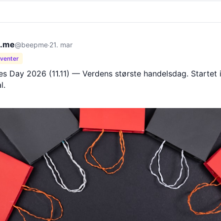
.me
@beepme
21. mar
·
 venter
es Day 2026 (11.11) — Verdens største handelsdag. Startet i
l.