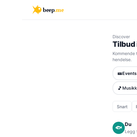
beep
.me
Discover
Tilbud
Kommende ti
hendelse.
🎫
Events 
🎵
Musikk
Snart
Du
🐟
Legg t