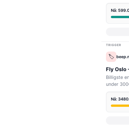
Nå: 599
TRIGGER
🏷️
beep.
Fly Oslo
Billigste 
under 3000
Nå: 348