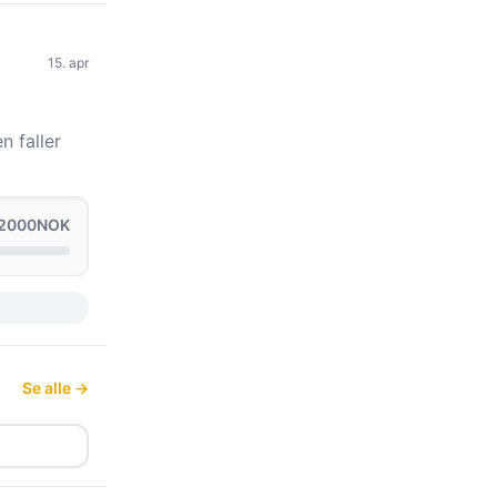
15. apr
n faller
 2000NOK
Se alle →