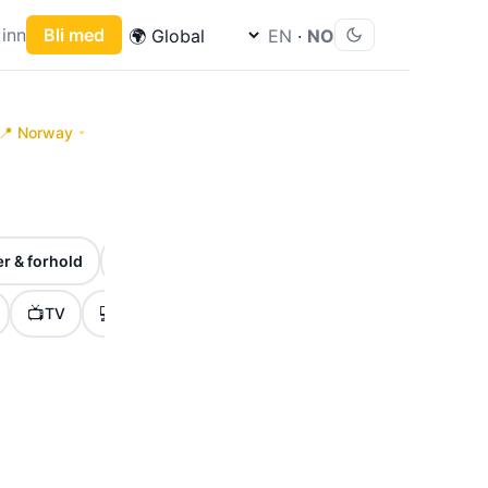
inn
Bli med
EN
·
NO
📍 Norway
🎉
⏰
r & forhold
Høytider & markeringer
Frister & viktige 
📺
💻
🎮
🏷️
🚀
TV
Tech
Gaming
Tilbud
Lanseringe