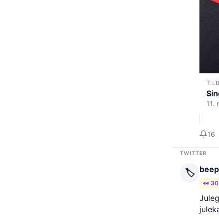
TIL
Sin
11.
16
TWITTER
beep
🏷️
👀 30
Jule
julek