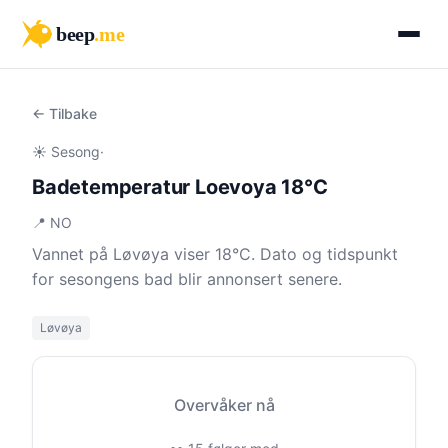
beep
.me
← Tilbake
☀️ Sesong
·
Badetemperatur Loevoya 18°C
📍 NO
Vannet på Løvøya viser 18°C. Dato og tidspunkt
for sesongens bad blir annonsert senere.
Løvøya
Overvåker nå