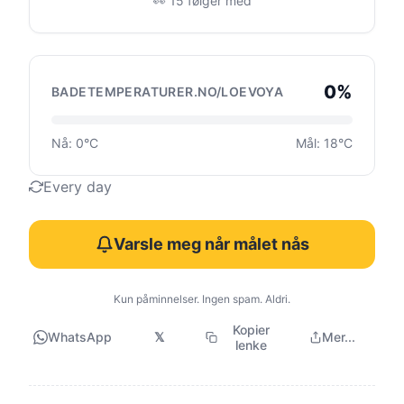
👀 15 følger med
0%
BADETEMPERATURER.NO/LOEVOYA
Nå: 0°C
Mål: 18°C
Every day
Varsle meg når målet nås
Kun påminnelser. Ingen spam. Aldri.
Kopier
WhatsApp
𝕏
Mer...
lenke