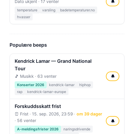
Dato ukjent · 17 venter
🔔
temperature
varsling
badetemperaturer.no
hvasser
Populære beeps
Kendrick Lamar — Grand National
Tour
🎵 Musikk · 63 venter
🔔
Konserter 2026
kendrick-lamar
hiphop
rap
kendrick-lamar-europe
Forskuddsskatt frist
⏰ Frist ·
15. sep. 2026, 23:59
om 39 dager
· 56 venter
🔔
A-meldingsfrister 2026
naringsdrivende