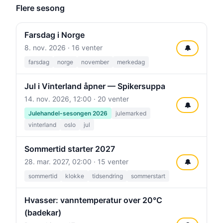
Flere sesong
Farsdag i Norge
8. nov. 2026
· 16 venter
🔔
farsdag
norge
november
merkedag
Jul i Vinterland åpner — Spikersuppa
14. nov. 2026, 12:00
· 20 venter
🔔
Julehandel-sesongen 2026
julemarked
vinterland
oslo
jul
Sommertid starter 2027
28. mar. 2027, 02:00
· 15 venter
🔔
sommertid
klokke
tidsendring
sommerstart
Hvasser: vanntemperatur over 20°C
(badekar)