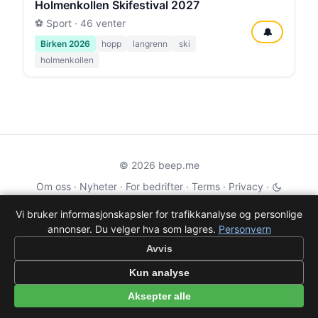
Holmenkollen Skifestival 2027
⚽ Sport · 46 venter
🔔
Birken 2026
hopp
langrenn
ski
holmenkollen
© 2026 beep.me
Om oss
·
Nyheter
·
For bedrifter
·
Terms
·
Privacy
·
·
Wikidata
·
OMDb
Vi bruker informasjonskapsler for trafikkanalyse og personlige
annonser. Du velger hva som lagres.
Personvern
Data from TMDB, Wikidata & OMDb. Not endorsed or certified by these
services.
Avvis
Part of EPAK Vibes
·
Contact
Kun analyse
Personvern
|
beep.me — reminders gone social
Aksepter alle