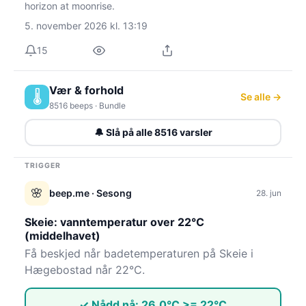
horizon at moonrise.
5. november 2026 kl. 13:19
15
Vær & forhold
🌡️
Se alle →
8516 beeps · Bundle
🔔 Slå på alle 8516 varsler
TRIGGER
🌸
beep.me
· Sesong
28. jun
Skeie: vanntemperatur over 22°C
(middelhavet)
Få beskjed når badetemperaturen på Skeie i
Hægebostad når 22°C.
✓ Nådd nå: 26.0°C >= 22°C