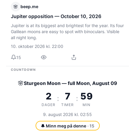
🌸
beep.me
Jupiter opposition — October 10, 2026
Jupiter is at its biggest and brightest for the year. Its four
Galilean moons are easy to spot with binoculars. Visible
all night long.
10. oktober 2026 kl. 22:00
15
COUNTDOWN
🌸
Sturgeon Moon — full Moon, August 09
2
7
59
:
:
DAGER
TIMER
MIN
9. august 2026 kl. 02:55
🔔 Minn meg på denne
· 15