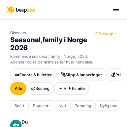
beep
.me
Discover
📍 Norway
Seasonal,family i Norge
2026
Kommende seasonal,family i Norge, 2026.
Abonner og få påminnelse før hver hendelse.
🎫
🚀
💰
Events & billetter
Slipp & lanseringer
Priser
🌿
👨‍👩‍👧
Alle
Sesong
Familie
Snart
Populært
Nytt
Trending
Nylig passert
Du
🐟