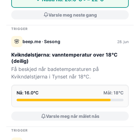
Varsle meg neste gang
TRIGGER
🌸
beep.me
· Sesong
28. jun
Kvikndølstjørna: vanntemperatur over 18°C
(deilig)
Få beskjed når badetemperaturen på
Kvikndølstjørna i Tynset når 18°C.
Nå: 16.0°C
Mål: 18°C
Varsle meg når målet nås
TRIGGER