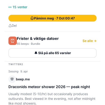
👀 15 venter
Påminn meg · 7 Oct 00:47
Del
Frister & viktige datoer
⏰
Se alle →
65 beeps · Bundle
🔔 Slå på alle 65 varsler
TWITTER2
Sesong
9. apr
🌸
beep.me
Draconids meteor shower 2026 — peak night
Usually modest (5-10/hr) but occasionally produces
outbursts. Best viewed in the evening, not after midnight
like most showers.