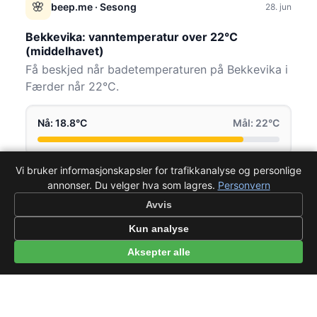
🌸
beep.me
· Sesong
28. jun
Bekkevika: vanntemperatur over 22°C
(middelhavet)
Få beskjed når badetemperaturen på Bekkevika i
Færder når 22°C.
Nå: 18.8°C
Mål: 22°C
Vi bruker informasjonskapsler for trafikkanalyse og personlige
Varsle meg når målet nås
annonser. Du velger hva som lagres.
Personvern
Avvis
TRIGGER
Kun analyse
🌸
beep.me
· Sesong
28. jun
Aksepter alle
Nubbevatnet: vanntemperatur over 16°C (for
de tøffe)
Få beskjed når badetemperaturen på
Nubbevatnet i Bergen når 16°C.