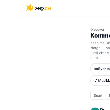
beep
.me
Discover
Kommen
beep.me Dis
Norge — abo
(.ics) eller
dato.
🎫
Events 
🎵
Musikk
Snart
Du