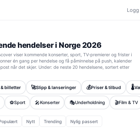
Logg 
de hendelser i Norge 2026
cover viser kommende konserter, sport, TV-premierer og frister i
nner én gang per hendelse og få påminnelse på push, kalender
 e-post når det skjer. Under: de neste 20 hendelsene, sortert etter
🚀
💰
🌡️
& billetter
Slipp & lanseringer
Priser & tilbud
Væ
⚽
🎤
🎭
🎬
Sport
Konserter
Underholdning
Film & TV
Populært
Nytt
Trending
Nylig passert