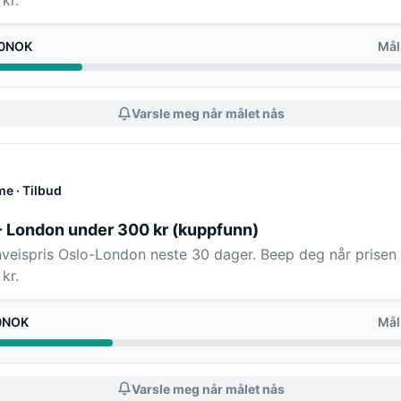
kr.
.0NOK
Mål
Varsle meg når målet nås
me
· Tilbud
 - London under 300 kr (kuppfunn)
enveispris Oslo-London neste 30 dager. Beep deg når prisen 
kr.
.0NOK
Mål
Varsle meg når målet nås