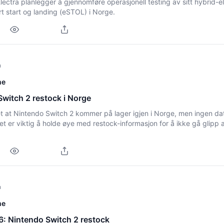
lectra planlegger å gjennomføre operasjonell testing av sitt hybrid-el
t start og landing (eSTOL) i Norge.
n
me
witch 2 restock i Norge
et at Nintendo Switch 2 kommer på lager igjen i Norge, men ingen da
et er viktig å holde øye med restock-informasjon for å ikke gå glipp 
n
me
6: Nintendo Switch 2 restock