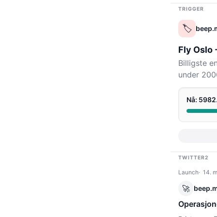
TRIGGER
🏷️
beep.
Fly Oslo
Billigste 
under 2000
Nå: 598
TWITTER2
Launch
14. m
🚀
beep.
Operasjone