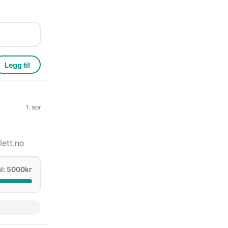
Legg til
1. apr
ett.no
l: 5000kr