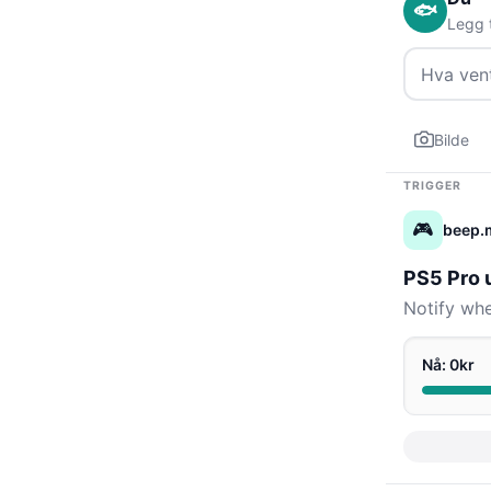
🐟
Legg t
Bilde
TRIGGER
🎮
beep.
PS5 Pro 
Notify wh
Nå: 0kr