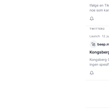
Ifølge en Ti
noe som kan
TWITTER2
Launch
12. j
🚀
beep.
Kongsberg
Kongsberg G
ingen spesif