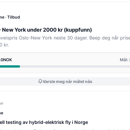
me
· Tilbud
 - New York under 2000 kr (kuppfunn)
enveispris Oslo-New York neste 30 dager. Beep deg når prise
 kr.
2.0NOK
Mål:
Varsle meg når målet nås
ai
me
ll testing av hybrid-elektrisk fly i Norge