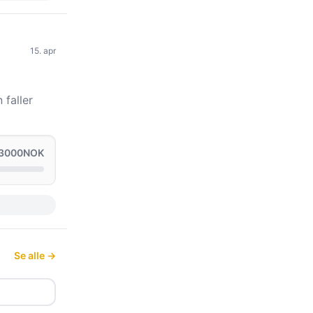
15. apr
 faller
 3000NOK
Se alle →