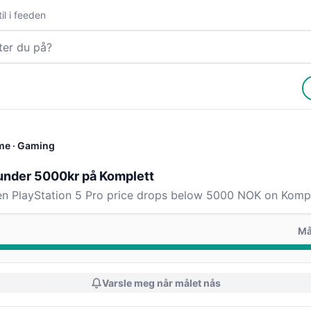
il i feeden
me
· Gaming
under 5000kr på Komplett
en PlayStation 5 Pro price drops below 5000 NOK on Kompl
Må
Varsle meg når målet nås