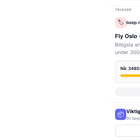
TRIGGER
🏷️
beep.
Fly Oslo
Billigste 
under 3000
Nå: 348
Vikti
📦
50 beep