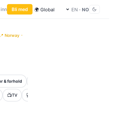
inn
Bli med
EN
·
NO
📍 Norway
🎉
⏰
r & forhold
Høytider & markeringer
Frister & viktige 
📺
💻
🎮
🏷️
🚀
TV
Tech
Gaming
Tilbud
Lanseringe