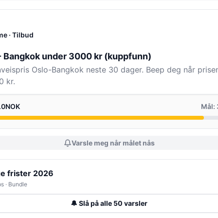
me
· Tilbud
 - Bangkok under 3000 kr (kuppfunn)
enveispris Oslo-Bangkok neste 30 dager. Beep deg når prisen
 kr.
0.0NOK
Mål:
Varsle meg når målet nås
ge frister 2026
s · Bundle
🔔 Slå på alle 50 varsler