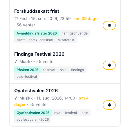
Forskuddsskatt frist
⏰ Frist ·
15. sep. 2026, 23:59
om 39 dager
· 56 venter
🔔
A-meldingsfrister 2026
naringsdrivende
skatt
forskuddsskatt
skattefrist
Findings Festival 2026
🎵 Musikk · 55 venter
🔔
Påsken 2026
festival
oslo
findings
oslo-festival
Øyafestivalen 2026
🎵 Musikk ·
11. aug. 2026, 14:00
om 4
dager
· 55 venter
🔔
Øyafestivalen 2026
oya
festival
oslo
øyafestivalen-2026