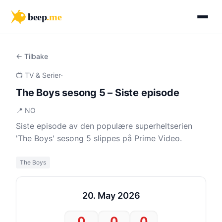
beep
.me
← Tilbake
📺 TV & Serier
·
The Boys sesong 5 – Siste episode
📍 NO
Siste episode av den populære superheltserien
'The Boys' sesong 5 slippes på Prime Video.
The Boys
20. May 2026
0
0
0