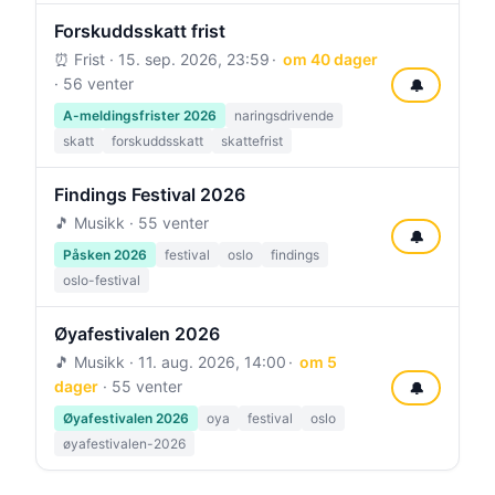
Forskuddsskatt frist
⏰ Frist ·
15. sep. 2026, 23:59
om 40 dager
· 56 venter
🔔
A-meldingsfrister 2026
naringsdrivende
skatt
forskuddsskatt
skattefrist
Findings Festival 2026
🎵 Musikk · 55 venter
🔔
Påsken 2026
festival
oslo
findings
oslo-festival
Øyafestivalen 2026
🎵 Musikk ·
11. aug. 2026, 14:00
om 5
dager
· 55 venter
🔔
Øyafestivalen 2026
oya
festival
oslo
øyafestivalen-2026