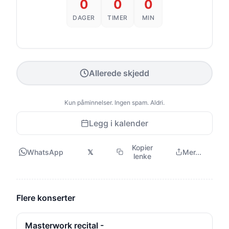
0
0
0
DAGER
TIMER
MIN
Allerede skjedd
Kun påminnelser. Ingen spam. Aldri.
Legg i kalender
Kopier
WhatsApp
𝕏
Mer...
lenke
Flere konserter
Masterwork recital -