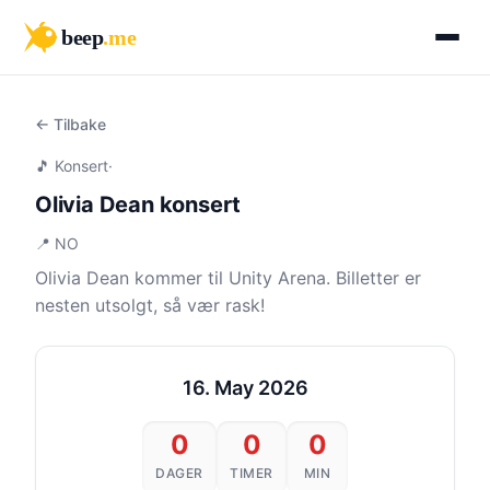
beep
.me
← Tilbake
🎵 Konsert
·
Olivia Dean konsert
📍 NO
Olivia Dean kommer til Unity Arena. Billetter er
nesten utsolgt, så vær rask!
16. May 2026
0
0
0
DAGER
TIMER
MIN