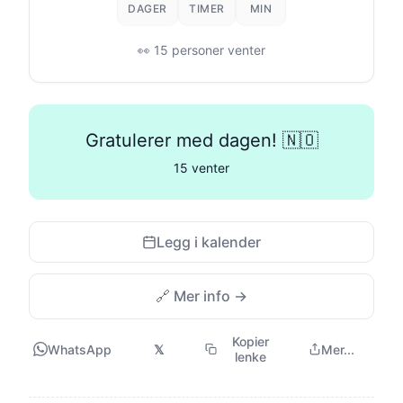
DAGER
TIMER
MIN
👀 15 personer venter
Gratulerer med dagen! 🇳🇴
15 venter
Legg i kalender
🔗 Mer info →
Kopier
WhatsApp
𝕏
Mer...
lenke