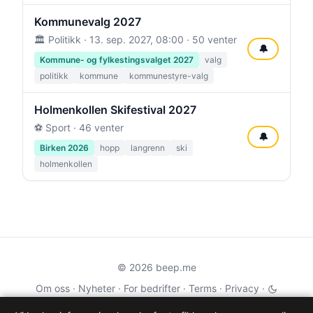
Kommunevalg 2027
🏛️ Politikk ·
13. sep. 2027, 08:00
· 50 venter
🔔
Kommune- og fylkestingsvalget 2027
valg
politikk
kommune
kommunestyre-valg
Holmenkollen Skifestival 2027
⚽ Sport · 46 venter
🔔
Birken 2026
hopp
langrenn
ski
holmenkollen
© 2026 beep.me
Om oss
·
Nyheter
·
For bedrifter
·
Terms
·
Privacy
·
·
Wikidata
·
OMDb