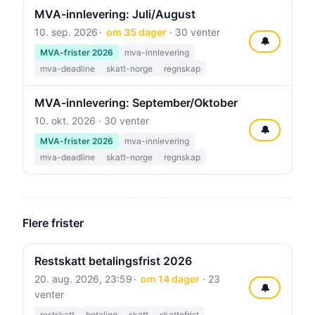
MVA-innlevering: Juli/August
10. sep. 2026
om 35 dager
· 30 venter
🔔
MVA-frister 2026
mva-innlevering
mva-deadline
skatt-norge
regnskap
MVA-innlevering: September/Oktober
10. okt. 2026
· 30 venter
🔔
MVA-frister 2026
mva-innlevering
mva-deadline
skatt-norge
regnskap
Flere frister
Restskatt betalingsfrist 2026
20. aug. 2026, 23:59
om 14 dager
· 23
🔔
venter
restskatt
betaling
skatt
skattefrist