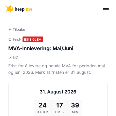
beep
.me
← Tilbake
⏰ Frist
·
IKKE GLEM
MVA-innlevering: Mai/Juni
📍 NO
Frist for å levere og betale MVA for perioden mai
og juni 2026. Merk at fristen er 31. august.
31. August 2026
24
17
39
DAGER
TIMER
MIN