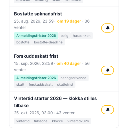
Bostøtte søknadsfrist
25. aug. 2026, 23:59
om 19 dager
· 36
venter
🔔
A-meldingsfrister 2026
bolig
husbanken
bostotte
bostotte-deadline
Forskuddsskatt frist
15. sep. 2026, 23:59
om 40 dager
· 56
venter
🔔
A-meldingsfrister 2026
naringsdrivende
skatt
forskuddsskatt
skattefrist
Vintertid starter 2026 — klokka stilles
tilbake
🔔
25. okt. 2026, 03:00
· 43 venter
vintertid
tidssone
klokke
vintertid2026