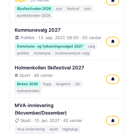
🔔
Øyafestivalen 2026
oya
festival
oslo
øyafestivalen-2026
Kommunevalg 2027
🏛️ Politikk ·
13. sep. 2027, 08:00
· 50 venter
🔔
Kommune- og fylkestingsvalget 2027
valg
politikk
kommune
kommunestyre-valg
Holmenkollen Skifestival 2027
⚽ Sport · 46 venter
🔔
Birken 2026
hopp
langrenn
ski
holmenkollen
MVA-innlevering
(November/Desember)
📋 Skatt ·
10. jan. 2027
· 45 venter
🔔
mva-innlevering
skatt
regnskap