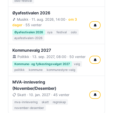
oslo-festival
Øyafestivalen 2026
🎵 Musikk ·
11. aug. 2026, 14:00
om 3
dager
· 55 venter
🔔
Øyafestivalen 2026
oya
festival
oslo
øyafestivalen-2026
Kommunevalg 2027
🏛️ Politikk ·
13. sep. 2027, 08:00
· 50 venter
🔔
Kommune- og fylkestingsvalget 2027
valg
politikk
kommune
kommunestyre-valg
MVA-innlevering
(November/Desember)
📋 Skatt ·
10. jan. 2027
· 45 venter
🔔
mva-innlevering
skatt
regnskap
november-desember