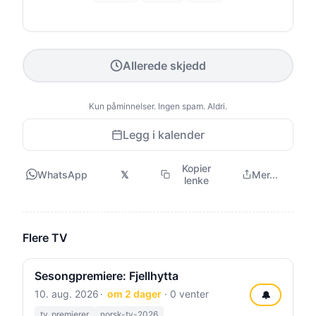
Allerede skjedd
Kun påminnelser. Ingen spam. Aldri.
Legg i kalender
Kopier
WhatsApp
𝕏
Mer...
lenke
Flere TV
Sesongpremiere: Fjellhytta
10. aug. 2026
om 2 dager
· 0 venter
🔔
tv_premierer
norsk-tv-2026