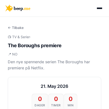
beep
.me
← Tilbake
📺 TV & Serier
·
The Boroughs premiere
📍 NO
Den nye spennende serien The Boroughs har
premiere på Netflix.
21. May 2026
0
0
0
DAGER
TIMER
MIN