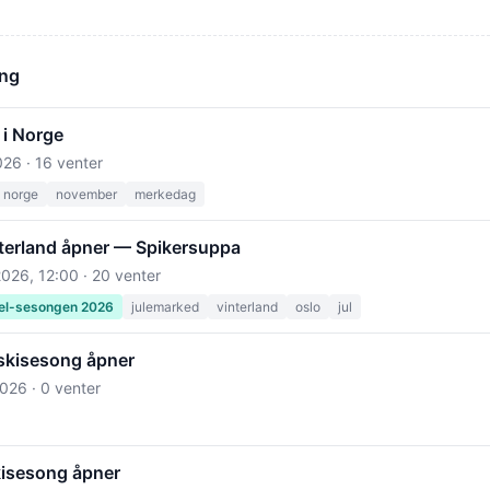
ong
 i Norge
026
· 16 venter
norge
november
merkedag
nterland åpner — Spikersuppa
2026, 12:00
· 20 venter
el-sesongen 2026
julemarked
vinterland
oslo
jul
skisesong åpner
2026
· 0 venter
kisesong åpner