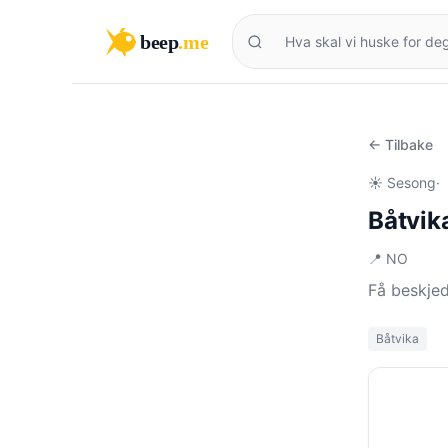
beep
.me
← Tilbake
☀️ Sesong
·
Båtvik
📍 NO
Få beskjed
Båtvika