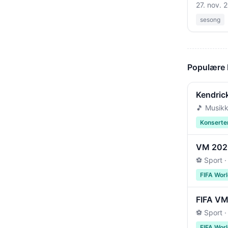
27. nov. 
sesong
Populære
Kendric
🎵 Musikk
Konserte
VM 2026 
⚽ Sport ·
FIFA Wor
FIFA VM 
⚽ Sport ·
FIFA Wor