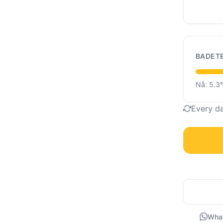
BADET
Nå: 5.3
Every d
Wha