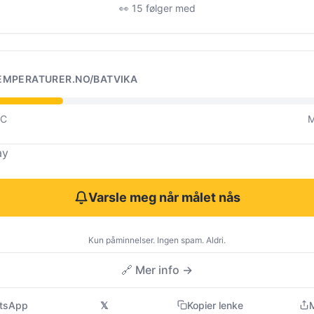
👀 15 følger med
EMPERATURER.NO/BATVIKA
°C
M
ay
Varsle meg når målet nås
Kun påminnelser. Ingen spam. Aldri.
🔗 Mer info →
tsApp
𝕏
Kopier lenke
M