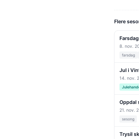
Flere ses
Farsdag
8. nov. 2
farsdag
Jul i Vi
14. nov. 
Julehand
Oppdal 
21. nov. 
sesong
Trysil s