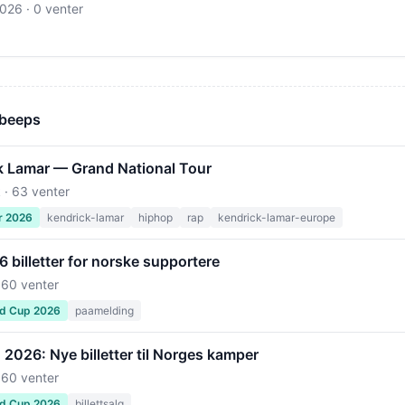
2026
· 0 venter
 beeps
k Lamar — Grand National Tour
 · 63 venter
r 2026
kendrick-lamar
hiphop
rap
kendrick-lamar-europe
billetter for norske supportere
 60 venter
ld Cup 2026
paamelding
2026: Nye billetter til Norges kamper
 60 venter
ld Cup 2026
billettsalg