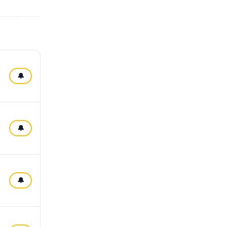
🔔
🔔
🔔