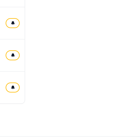
🔔
🔔
🔔