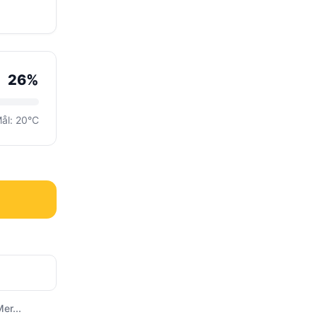
26%
ål: 20°C
er...