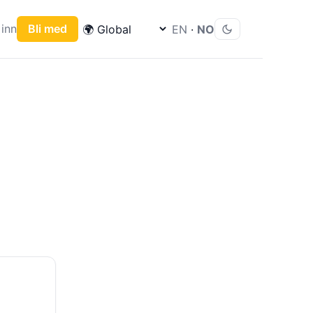
inn
Bli med
EN
·
NO
)