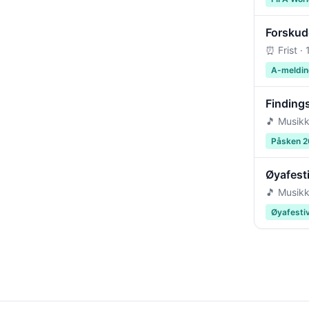
Forskudd
⏰ Frist ·
A-meldin
Findings
🎵 Musikk
Påsken 
Øyafest
🎵 Musikk
Øyafesti