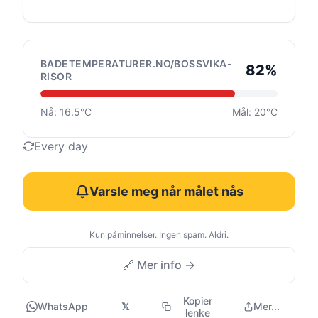
BADETEMPERATURER.NO/BOSSVIKA-
82%
RISOR
Nå: 16.5°C
Mål: 20°C
Every day
Varsle meg når målet nås
Kun påminnelser. Ingen spam. Aldri.
🔗 Mer info →
Kopier
WhatsApp
𝕏
Mer...
lenke