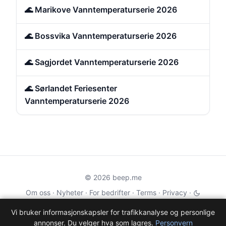
🌊 Marikove Vanntemperaturserie 2026
🌊 Bossvika Vanntemperaturserie 2026
🌊 Sagjordet Vanntemperaturserie 2026
🌊 Sørlandet Feriesenter
Vanntemperaturserie 2026
© 2026 beep.me
Om oss
·
Nyheter
·
For bedrifter
·
Terms
·
Privacy
·
·
Wikidata
·
OMDb
Vi bruker informasjonskapsler for trafikkanalyse og personlige
annonser. Du velger hva som lagres.
Personvern
Data from TMDB, Wikidata & OMDb. Not endorsed or certified by these