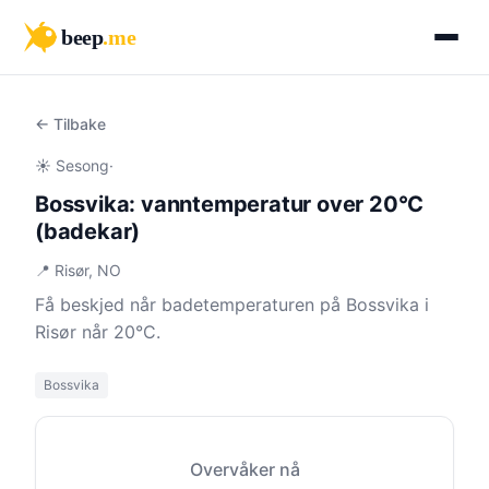
beep
.me
← Tilbake
☀️ Sesong
·
Bossvika: vanntemperatur over 20°C
(badekar)
📍 Risør, NO
Få beskjed når badetemperaturen på Bossvika i
Risør når 20°C.
Bossvika
Overvåker nå