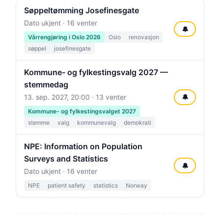
Søppeltømming Josefinesgate
Dato ukjent · 16 venter
🔔
Vårrengjøring i Oslo 2026
Oslo
renovasjon
søppel
josefinesgate
Kommune- og fylkestingsvalg 2027 —
stemmedag
13. sep. 2027, 20:00
· 13 venter
🔔
Kommune- og fylkestingsvalget 2027
stemme
valg
kommunevalg
demokrati
NPE: Information on Population
Surveys and Statistics
🔔
Dato ukjent · 16 venter
NPE
patient safety
statistics
Norway