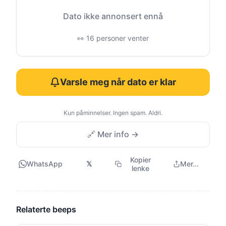
Dato ikke annonsert ennå
👀 16 personer venter
Varsle meg når dato er klar
Kun påminnelser. Ingen spam. Aldri.
🔗 Mer info →
Kopier
WhatsApp
𝕏
Mer...
lenke
Relaterte beeps