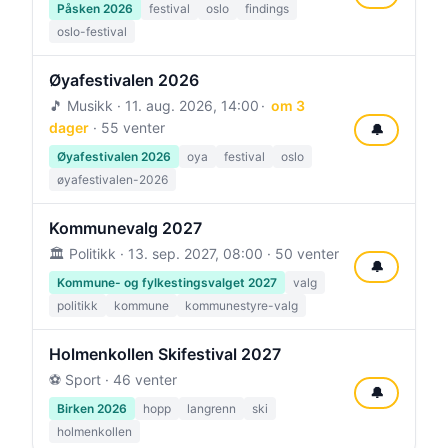
Påsken 2026
festival
oslo
findings
oslo-festival
Øyafestivalen 2026
🎵 Musikk ·
11. aug. 2026, 14:00
om 3
dager
· 55 venter
🔔
Øyafestivalen 2026
oya
festival
oslo
øyafestivalen-2026
Kommunevalg 2027
🏛️ Politikk ·
13. sep. 2027, 08:00
· 50 venter
🔔
Kommune- og fylkestingsvalget 2027
valg
politikk
kommune
kommunestyre-valg
Holmenkollen Skifestival 2027
⚽ Sport · 46 venter
🔔
Birken 2026
hopp
langrenn
ski
holmenkollen