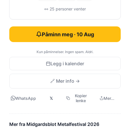
👀 25 personer venter
Påminn meg · 10 Aug
Kun påminnelser. Ingen spam. Aldri.
Legg i kalender
🔗 Mer info →
Kopier
WhatsApp
𝕏
Mer...
lenke
Mer fra Midgardsblot Metalfestival 2026