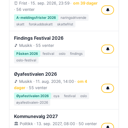
⏰ Frist ·
15. sep. 2026, 23:59
om 39 dager
· 56 venter
🔔
A-meldingsfrister 2026
naringsdrivende
skatt
forskuddsskatt
skattefrist
Findings Festival 2026
🎵 Musikk · 55 venter
🔔
Påsken 2026
festival
oslo
findings
oslo-festival
Øyafestivalen 2026
🎵 Musikk ·
11. aug. 2026, 14:00
om 4
dager
· 55 venter
🔔
Øyafestivalen 2026
oya
festival
oslo
øyafestivalen-2026
Kommunevalg 2027
🏛️ Politikk ·
13. sep. 2027, 08:00
· 50 venter
🔔