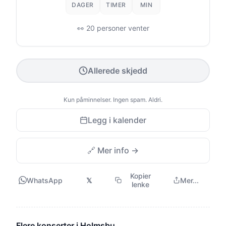
DAGER
TIMER
MIN
👀 20 personer venter
Allerede skjedd
Kun påminnelser. Ingen spam. Aldri.
Legg i kalender
🔗 Mer info →
Kopier
WhatsApp
𝕏
Mer...
lenke
Flere konserter i Holmsbu