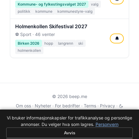
Kommune- og fylkestingsvalget 2027
valg
politikk
kommune
kommunestyre-valg
Holmenkollen Skifestival 2027
⚽ Sport · 46 venter
🔔
Birken 2026
hopp
langrenn
ski
holmenkollen
© 2026 beep.me
Om oss
·
Nyheter
·
For bedrifter
·
Terms
·
Privacy
·
·
Wikidata
·
OMDb
Vi bruker informasjonskapsler for trafikkanalyse og personlige
annonser. Du velger hva som lagres.
Personvern
Data from TMDB, Wikidata & OMDb. Not endorsed or certified by these
services.
Avvis