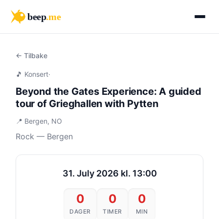
beep
.me
← Tilbake
🎵 Konsert
·
Beyond the Gates Experience: A guided
tour of Grieghallen with Pytten
📍 Bergen, NO
Rock — Bergen
31. July 2026 kl. 13:00
0
0
0
DAGER
TIMER
MIN