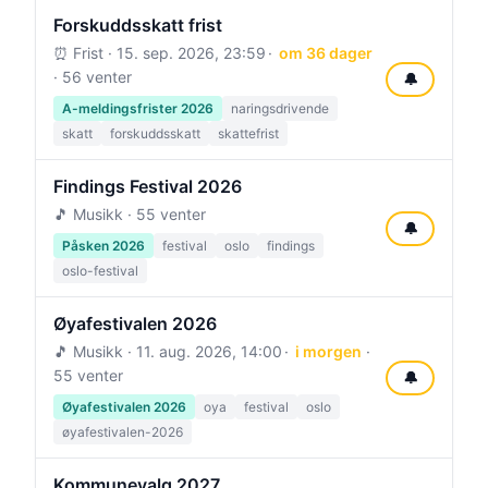
Forskuddsskatt frist
⏰ Frist ·
15. sep. 2026, 23:59
om 36 dager
· 56 venter
🔔
A-meldingsfrister 2026
naringsdrivende
skatt
forskuddsskatt
skattefrist
Findings Festival 2026
🎵 Musikk · 55 venter
🔔
Påsken 2026
festival
oslo
findings
oslo-festival
Øyafestivalen 2026
🎵 Musikk ·
11. aug. 2026, 14:00
i morgen
·
55 venter
🔔
Øyafestivalen 2026
oya
festival
oslo
øyafestivalen-2026
Kommunevalg 2027