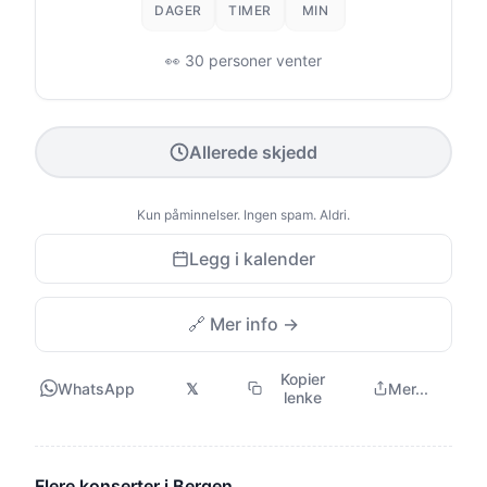
DAGER
TIMER
MIN
👀 30 personer venter
Allerede skjedd
Kun påminnelser. Ingen spam. Aldri.
Legg i kalender
🔗 Mer info →
Kopier
WhatsApp
𝕏
Mer...
lenke
Flere konserter i Bergen