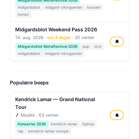
Midgardsblot Metalfestival 2026
midgardsblot
midgard-vikingsenter
konsert
horten
Midgardsblot Weekend Pass 2026
14. aug. 2026
om 4 dager
· 20 venter
🔔
Midgardsblot Metalfestival 2026
pop
rock
midgardsblot
midgard-vikingsenter
Populære beeps
Kendrick Lamar — Grand National
Tour
🎵 Musikk · 63 venter
🔔
Konserter 2026
kendrick-lamar
hiphop
rap
kendrick-lamar-europe