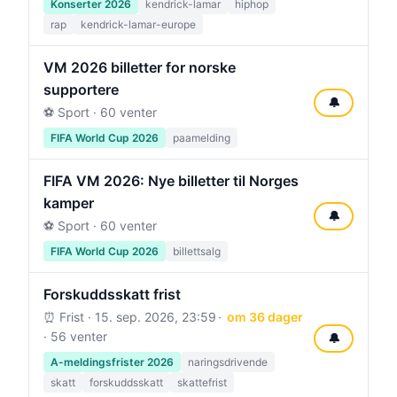
Konserter 2026
kendrick-lamar
hiphop
rap
kendrick-lamar-europe
VM 2026 billetter for norske
supportere
🔔
⚽ Sport · 60 venter
FIFA World Cup 2026
paamelding
FIFA VM 2026: Nye billetter til Norges
kamper
🔔
⚽ Sport · 60 venter
FIFA World Cup 2026
billettsalg
Forskuddsskatt frist
⏰ Frist ·
15. sep. 2026, 23:59
om 36 dager
· 56 venter
🔔
A-meldingsfrister 2026
naringsdrivende
skatt
forskuddsskatt
skattefrist