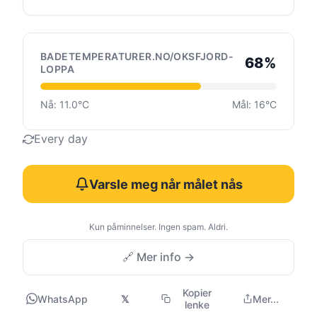
BADETEMPERATURER.NO/OKSFJORD-
68%
LOPPA
Nå: 11.0°C
Mål: 16°C
Every day
Varsle meg når målet nås
Kun påminnelser. Ingen spam. Aldri.
🔗 Mer info →
Kopier
WhatsApp
𝕏
Mer...
lenke