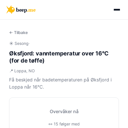
beep
.me
← Tilbake
☀️ Sesong
·
Øksfjord: vanntemperatur over 16°C
(for de tøffe)
📍 Loppa, NO
Få beskjed når badetemperaturen på Øksfjord i
Loppa når 16°C.
Overvåker nå
👀 15 følger med