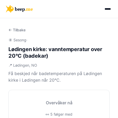
beep
.me
← Tilbake
☀️ Sesong
·
Lødingen kirke: vanntemperatur over
20°C (badekar)
📍 Lødingen, NO
Få beskjed når badetemperaturen på Lødingen
kirke i Lødingen når 20°C.
Overvåker nå
👀 5 følger med