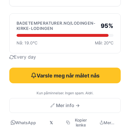
BADETEMPERATURER.NO/LODINGEN-
95%
KIRKE-LODINGEN
Nå: 19.0°C
Mål: 20°C
Every day
Varsle meg når målet nås
Kun påminnelser. Ingen spam. Aldri.
🔗 Mer info →
Kopier
WhatsApp
𝕏
Mer...
lenke