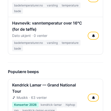
badetemperaturer.no
varsling
temperature
bade
Havnevik: vanntemperatur over 16°C
(for de tøffe)
Dato ukjent · 0 venter
🔔
badetemperaturer.no
varsling
temperature
bade
Populære beeps
Kendrick Lamar — Grand National
Tour
🎵 Musikk · 63 venter
🔔
Konserter 2026
kendrick-lamar
hiphop
rap
kendrick-lamar-europe