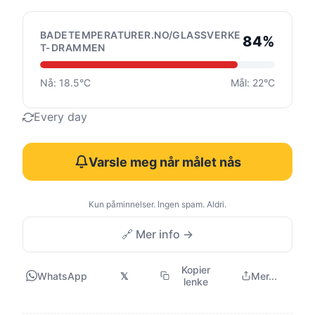
BADETEMPERATURER.NO/GLASSVERKE
84%
T-DRAMMEN
Nå: 18.5°C
Mål: 22°C
Every day
Varsle meg når målet nås
Kun påminnelser. Ingen spam. Aldri.
🔗 Mer info →
Kopier
WhatsApp
𝕏
Mer...
lenke