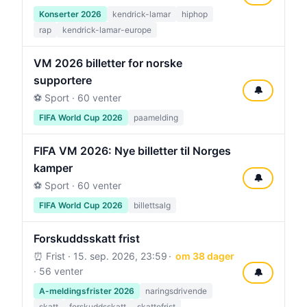
Konserter 2026
kendrick-lamar
hiphop
rap
kendrick-lamar-europe
VM 2026 billetter for norske
supportere
🔔
⚽ Sport · 60 venter
FIFA World Cup 2026
paamelding
FIFA VM 2026: Nye billetter til Norges
kamper
🔔
⚽ Sport · 60 venter
FIFA World Cup 2026
billettsalg
Forskuddsskatt frist
⏰ Frist ·
15. sep. 2026, 23:59
om 38 dager
· 56 venter
🔔
A-meldingsfrister 2026
naringsdrivende
skatt
forskuddsskatt
skattefrist