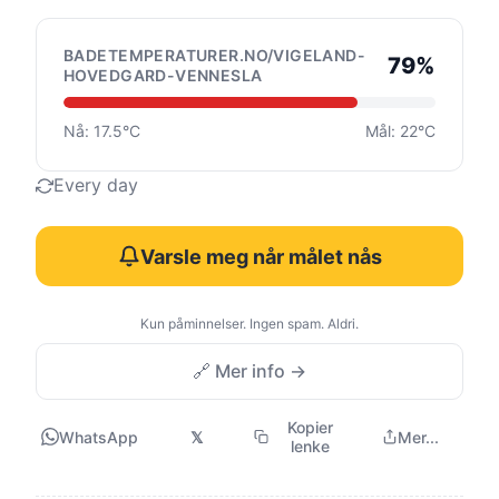
BADETEMPERATURER.NO/VIGELAND-
79%
HOVEDGARD-VENNESLA
Nå: 17.5°C
Mål: 22°C
Every day
Varsle meg når målet nås
Kun påminnelser. Ingen spam. Aldri.
🔗 Mer info →
Kopier
WhatsApp
𝕏
Mer...
lenke