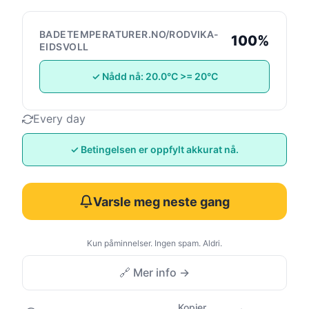
BADETEMPERATURER.NO/RODVIKA-
100%
EIDSVOLL
✓ Nådd nå: 20.0°C >= 20°C
Every day
✓ Betingelsen er oppfylt akkurat nå.
Varsle meg neste gang
Kun påminnelser. Ingen spam. Aldri.
🔗 Mer info →
Kopier