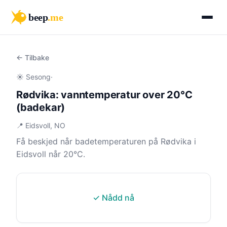
beep
.me
← Tilbake
☀️ Sesong
·
Rødvika: vanntemperatur over 20°C
(badekar)
📍 Eidsvoll, NO
Få beskjed når badetemperaturen på Rødvika i
Eidsvoll når 20°C.
✓ Nådd nå