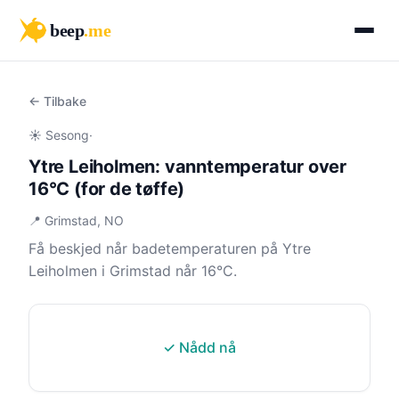
beep
.me
← Tilbake
☀️ Sesong
·
Ytre Leiholmen: vanntemperatur over
16°C (for de tøffe)
📍 Grimstad, NO
Få beskjed når badetemperaturen på Ytre
Leiholmen i Grimstad når 16°C.
✓ Nådd nå