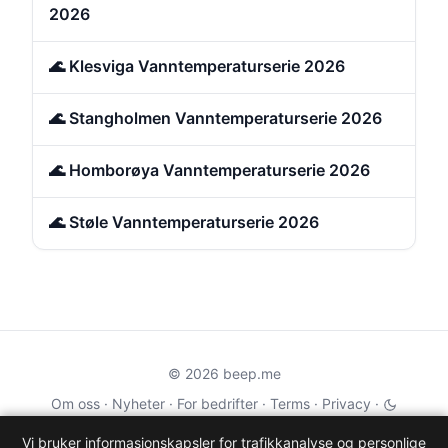
2026
🌊 Klesviga Vanntemperaturserie 2026
🌊 Stangholmen Vanntemperaturserie 2026
🌊 Homborøya Vanntemperaturserie 2026
🌊 Støle Vanntemperaturserie 2026
© 2026 beep.me
Om oss
·
Nyheter
·
For bedrifter
·
Terms
·
Privacy
·
·
Wikidata
·
OMDb
Vi bruker informasjonskapsler for trafikkanalyse og personlige