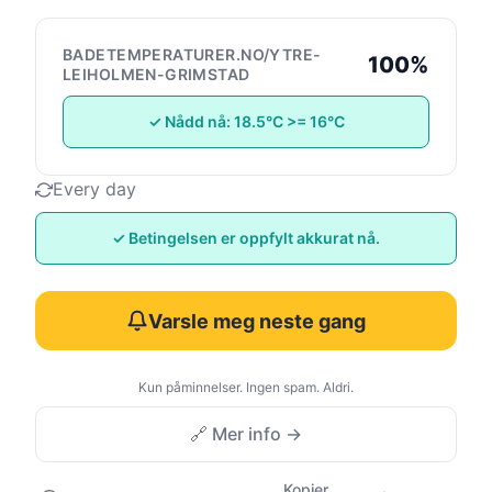
BADETEMPERATURER.NO/YTRE-
100%
LEIHOLMEN-GRIMSTAD
✓ Nådd nå: 18.5°C >= 16°C
Every day
✓ Betingelsen er oppfylt akkurat nå.
Varsle meg neste gang
Kun påminnelser. Ingen spam. Aldri.
🔗 Mer info →
Kopier