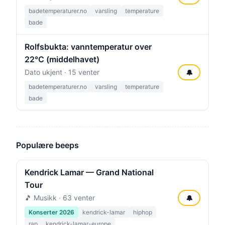
badetemperaturer.no
varsling
temperature
bade
Rolfsbukta: vanntemperatur over
22°C (middelhavet)
Dato ukjent · 15 venter
🔔
badetemperaturer.no
varsling
temperature
bade
Populære beeps
Kendrick Lamar — Grand National
Tour
🎵 Musikk · 63 venter
🔔
Konserter 2026
kendrick-lamar
hiphop
rap
kendrick-lamar-europe