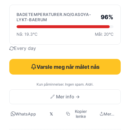
BADETEMPERATURER.NO/GASOYA-
96%
LYKT-BAERUM
Nå: 19.3°C
Mål: 20°C
Every day
Varsle meg når målet nås
Kun påminnelser. Ingen spam. Aldri.
🔗 Mer info →
Kopier
WhatsApp
𝕏
Mer...
lenke