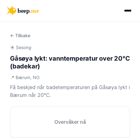
beep
.me
← Tilbake
☀️ Sesong
·
Gåsøya lykt: vanntemperatur over 20°C
(badekar)
📍 Bærum, NO
Få beskjed når badetemperaturen på Gåsøya lykt i
Bærum når 20°C.
Overvåker nå