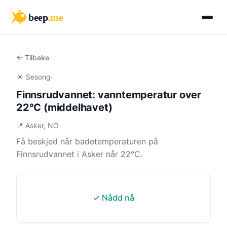
beep
.me
← Tilbake
☀️ Sesong
·
Finnsrudvannet: vanntemperatur over
22°C (middelhavet)
📍 Asker, NO
Få beskjed når badetemperaturen på
Finnsrudvannet i Asker når 22°C.
✓ Nådd nå