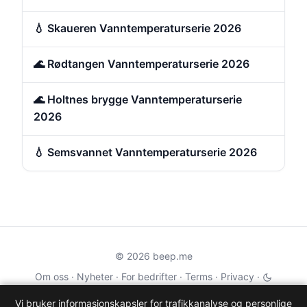
💧 Skaueren Vanntemperaturserie 2026
🌊 Rødtangen Vanntemperaturserie 2026
🌊 Holtnes brygge Vanntemperaturserie
2026
💧 Semsvannet Vanntemperaturserie 2026
© 2026 beep.me
Om oss
·
Nyheter
·
For bedrifter
·
Terms
·
Privacy
·
·
Wikidata
·
OMDb
Vi bruker informasjonskapsler for trafikkanalyse og personlige