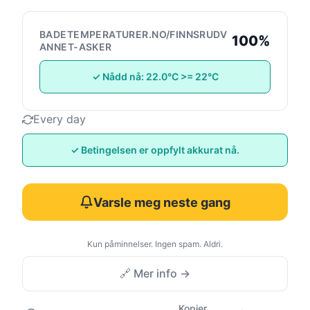
BADETEMPERATURER.NO/FINNSRUDV
100%
ANNET-ASKER
✓ Nådd nå: 22.0°C >= 22°C
Every day
✓ Betingelsen er oppfylt akkurat nå.
Varsle meg neste gang
Kun påminnelser. Ingen spam. Aldri.
🔗 Mer info →
Kopier