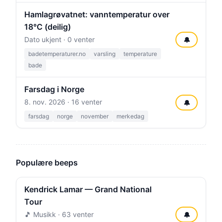
Hamlagrøvatnet: vanntemperatur over
18°C (deilig)
Dato ukjent · 0 venter
🔔
badetemperaturer.no
varsling
temperature
bade
Farsdag i Norge
8. nov. 2026
· 16 venter
🔔
farsdag
norge
november
merkedag
Populære beeps
Kendrick Lamar — Grand National
Tour
🎵 Musikk · 63 venter
🔔