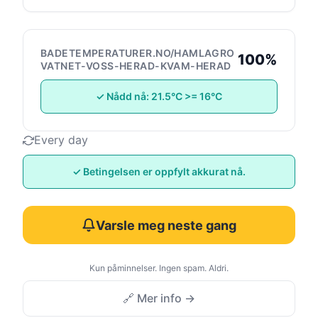
BADETEMPERATURER.NO/HAMLAGRO
100%
VATNET-VOSS-HERAD-KVAM-HERAD
✓ Nådd nå: 21.5°C >= 16°C
Every day
✓ Betingelsen er oppfylt akkurat nå.
Varsle meg neste gang
Kun påminnelser. Ingen spam. Aldri.
🔗 Mer info →