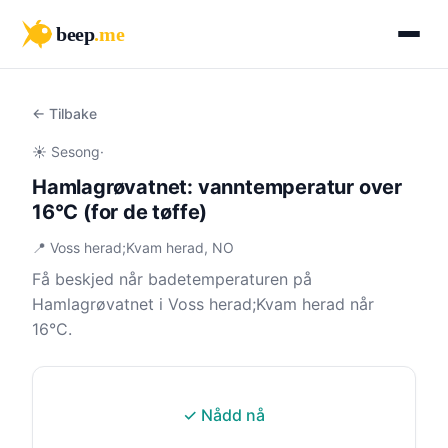
beep
.me
← Tilbake
☀️ Sesong
·
Hamlagrøvatnet: vanntemperatur over
16°C (for de tøffe)
📍 Voss herad;Kvam herad, NO
Få beskjed når badetemperaturen på
Hamlagrøvatnet i Voss herad;Kvam herad når
16°C.
✓ Nådd nå