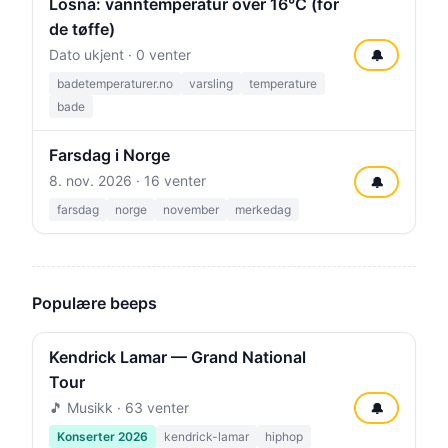
Losna: vanntemperatur over 16°C (for
de tøffe)
Dato ukjent · 0 venter
🔔
badetemperaturer.no
varsling
temperature
bade
Farsdag i Norge
8. nov. 2026
· 16 venter
🔔
farsdag
norge
november
merkedag
Populære beeps
Kendrick Lamar — Grand National
Tour
🎵 Musikk · 63 venter
🔔
Konserter 2026
kendrick-lamar
hiphop