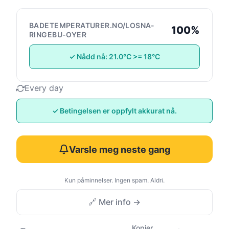
BADETEMPERATURER.NO/LOSNA-
100%
RINGEBU-OYER
✓ Nådd nå: 21.0°C >= 18°C
Every day
✓ Betingelsen er oppfylt akkurat nå.
Varsle meg neste gang
Kun påminnelser. Ingen spam. Aldri.
🔗 Mer info →
Kopier