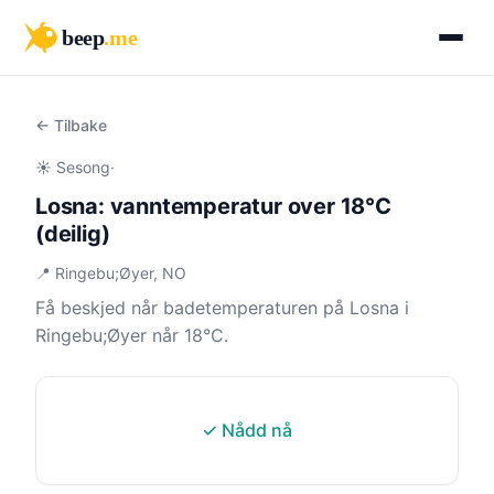
beep
.me
← Tilbake
☀️ Sesong
·
Losna: vanntemperatur over 18°C
(deilig)
📍 Ringebu;Øyer, NO
Få beskjed når badetemperaturen på Losna i
Ringebu;Øyer når 18°C.
✓ Nådd nå