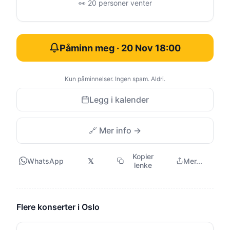
👀 20 personer venter
Påminn meg · 20 Nov 18:00
Kun påminnelser. Ingen spam. Aldri.
Legg i kalender
🔗 Mer info →
Kopier
WhatsApp
𝕏
Mer...
lenke
Flere konserter i Oslo