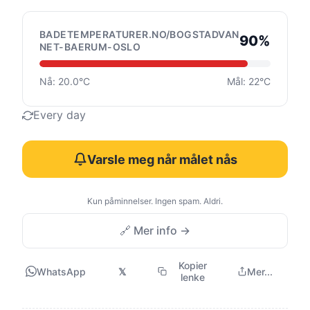
BADETEMPERATURER.NO/BOGSTADVAN
90%
NET-BAERUM-OSLO
Nå: 20.0°C
Mål: 22°C
Every day
Varsle meg når målet nås
Kun påminnelser. Ingen spam. Aldri.
🔗 Mer info →
Kopier
WhatsApp
𝕏
Mer...
lenke