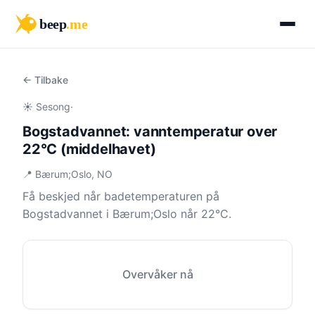
beep
.me
← Tilbake
☀️ Sesong
·
Bogstadvannet: vanntemperatur over
22°C (middelhavet)
📍 Bærum;Oslo, NO
Få beskjed når badetemperaturen på
Bogstadvannet i Bærum;Oslo når 22°C.
Overvåker nå