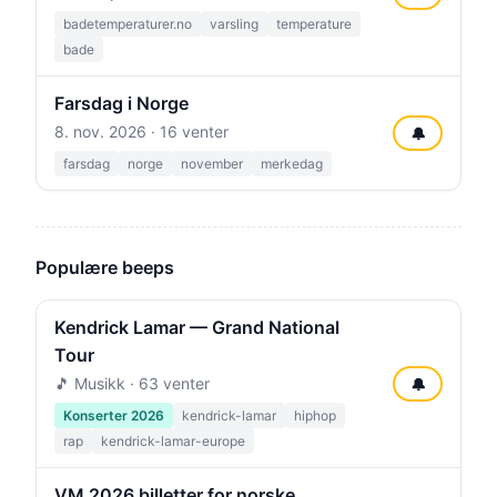
badetemperaturer.no
varsling
temperature
bade
Farsdag i Norge
8. nov. 2026
· 16 venter
🔔
farsdag
norge
november
merkedag
Populære beeps
Kendrick Lamar — Grand National
Tour
🎵 Musikk · 63 venter
🔔
Konserter 2026
kendrick-lamar
hiphop
rap
kendrick-lamar-europe
VM 2026 billetter for norske