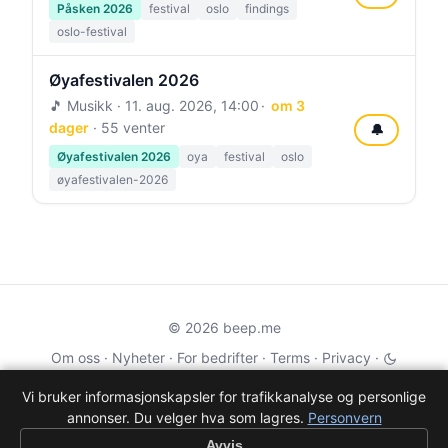
Påsken 2026
festival
oslo
findings
oslo-festival
Øyafestivalen 2026
🎵 Musikk ·
11. aug. 2026, 14:00
om 3
dager
· 55 venter
🔔
Øyafestivalen 2026
oya
festival
oslo
øyafestivalen-2026
© 2026 beep.me
Om oss
·
Nyheter
·
For bedrifter
·
Terms
·
Privacy
·
·
Wikidata
·
OMDb
Vi bruker informasjonskapsler for trafikkanalyse og personlige
annonser. Du velger hva som lagres.
Personvern
Data from TMDB, Wikidata & OMDb. Not endorsed or certified by these
services.
Avvis