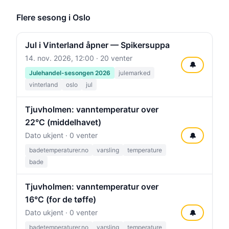
Flere sesong i Oslo
Jul i Vinterland åpner — Spikersuppa
14. nov. 2026, 12:00
· 20 venter
🔔
Julehandel-sesongen 2026
julemarked
vinterland
oslo
jul
Tjuvholmen: vanntemperatur over
22°C (middelhavet)
Dato ukjent · 0 venter
🔔
badetemperaturer.no
varsling
temperature
bade
Tjuvholmen: vanntemperatur over
16°C (for de tøffe)
Dato ukjent · 0 venter
🔔
badetemperaturer.no
varsling
temperature