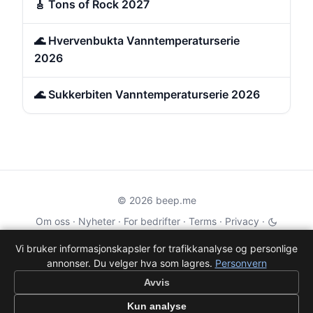
🎸 Tons of Rock 2027
🌊 Hvervenbukta Vanntemperaturserie
2026
🌊 Sukkerbiten Vanntemperaturserie 2026
© 2026 beep.me
Om oss
·
Nyheter
·
For bedrifter
·
Terms
·
Privacy
·
·
Wikidata
·
OMDb
Vi bruker informasjonskapsler for trafikkanalyse og personlige
annonser. Du velger hva som lagres.
Personvern
Data from TMDB, Wikidata & OMDb. Not endorsed or certified by these
services.
Avvis
Part of EPAK Vibes
·
Contact
Kun analyse