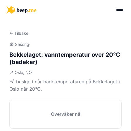
beep
.me
← Tilbake
☀️ Sesong
·
Bekkelaget: vanntemperatur over 20°C
(badekar)
📍 Oslo, NO
Få beskjed når badetemperaturen på Bekkelaget i
Oslo når 20°C.
Overvåker nå