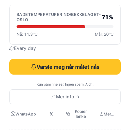
BADETEMPERATURER.NO/BEKKELAGET-
71%
OSLO
Nå: 14.3°C
Mål: 20°C
Every day
Varsle meg når målet nås
Kun påminnelser. Ingen spam. Aldri.
🔗 Mer info →
Kopier
WhatsApp
𝕏
Mer...
lenke