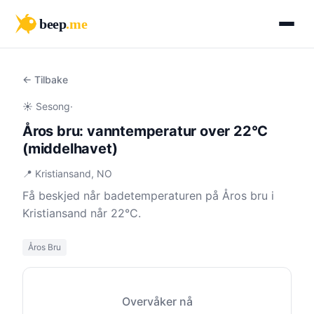
beep
.me
← Tilbake
☀️ Sesong
·
Åros bru: vanntemperatur over 22°C
(middelhavet)
📍 Kristiansand, NO
Få beskjed når badetemperaturen på Åros bru i
Kristiansand når 22°C.
Åros Bru
Overvåker nå