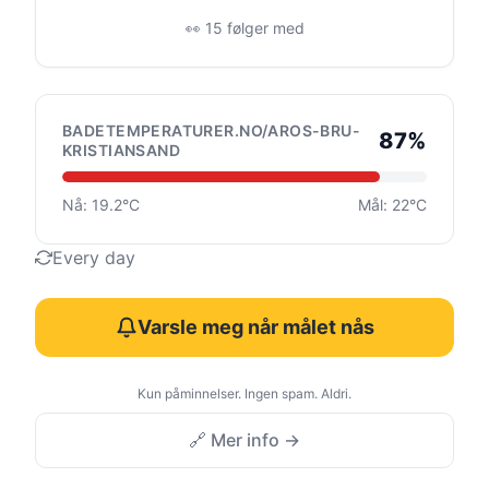
👀 15 følger med
BADETEMPERATURER.NO/AROS-BRU-
87%
KRISTIANSAND
Nå: 19.2°C
Mål: 22°C
Every day
Varsle meg når målet nås
Kun påminnelser. Ingen spam. Aldri.
🔗 Mer info →