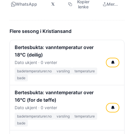
Kopier
WhatsApp
𝕏
Mer...
lenke
Flere sesong i Kristiansand
Bertesbukta: vanntemperatur over
18°C (deilig)
Dato ukjent · 0 venter
🔔
badetemperaturer.no
varsling
temperature
bade
Bertesbukta: vanntemperatur over
16°C (for de tøffe)
Dato ukjent · 0 venter
🔔
badetemperaturer.no
varsling
temperature
bade