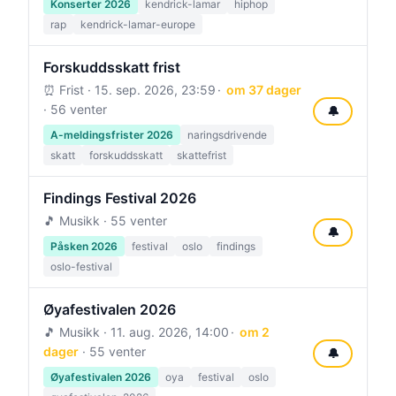
Konserter 2026
kendrick-lamar
hiphop
rap
kendrick-lamar-europe
Forskuddsskatt frist
⏰ Frist ·
15. sep. 2026, 23:59
om 37 dager
· 56 venter
🔔
A-meldingsfrister 2026
naringsdrivende
skatt
forskuddsskatt
skattefrist
Findings Festival 2026
🎵 Musikk · 55 venter
🔔
Påsken 2026
festival
oslo
findings
oslo-festival
Øyafestivalen 2026
🎵 Musikk ·
11. aug. 2026, 14:00
om 2
dager
· 55 venter
🔔
Øyafestivalen 2026
oya
festival
oslo