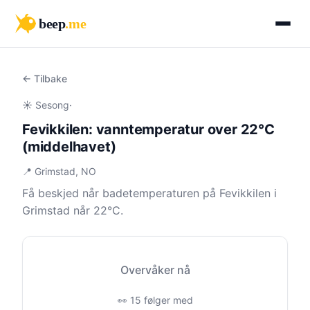
beep
.me
← Tilbake
☀️ Sesong
·
Fevikkilen: vanntemperatur over 22°C
(middelhavet)
📍 Grimstad, NO
Få beskjed når badetemperaturen på Fevikkilen i
Grimstad når 22°C.
Overvåker nå
👀 15 følger med