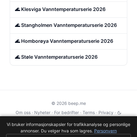
🌊 Klesviga Vanntemperaturserie 2026
🌊 Stangholmen Vanntemperaturserie 2026
🌊 Homborøya Vanntemperaturserie 2026
🌊 Støle Vanntemperaturserie 2026
© 2026 beep.me
Om oss
·
Nyheter
·
For bedrifter
·
Terms
·
Privacy
·
·
Wikidata
·
OMDb
Vi bruker informasjonskapsler for trafikkanalyse og personlige
annonser. Du velger hva som lagres.
Personvern
Data from TMDB, Wikidata & OMDb. Not endorsed or certified by these