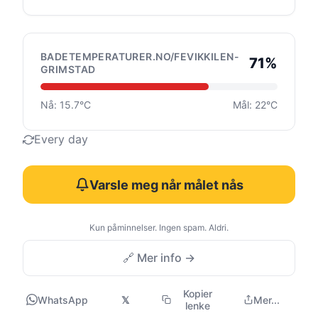
BADETEMPERATURER.NO/FEVIKKILEN-
71%
GRIMSTAD
Nå: 15.7°C
Mål: 22°C
Every day
Varsle meg når målet nås
Kun påminnelser. Ingen spam. Aldri.
🔗 Mer info →
Kopier
WhatsApp
𝕏
Mer...
lenke