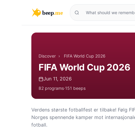
beep
.me
Discover
›
FIFA World Cup 2026
FIFA World Cup 2026
Jun 11, 2026
82 programs
·
151 beeps
Verdens største fotballfest er tilbake! Føl
Norges spennende kamper mot internasjonal
fotball.