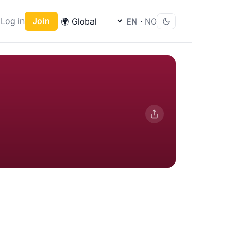
Log in
Join
EN
·
NO