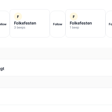
F
F
Folkefesten
Folkefesten
ollow
Follow
Fo
3 beeps
1 beep
lgt