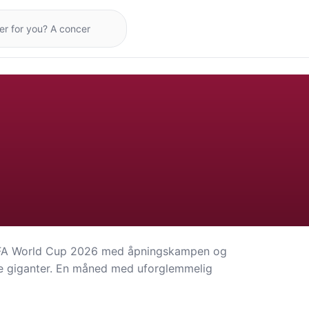
g FIFA World Cup 2026 med åpningskampen og
e giganter. En måned med uforglemmelig