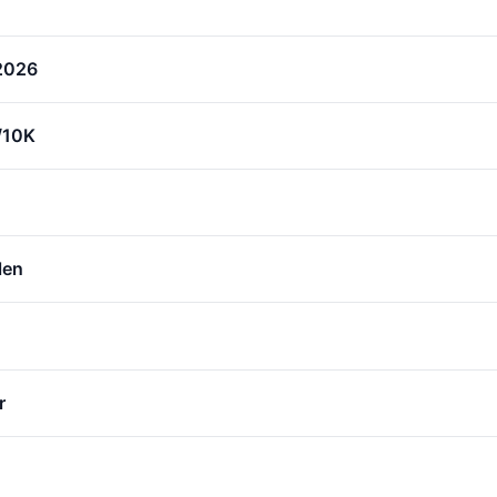
 2026
/10K
len
r